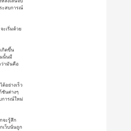
างหลังเล่นจบ
 ประสบการณ์
จะเริ่มด้วย
เกิดขึ้น
นนั้นมี
ว่ามันคือ
ม
ได้อย่างเร็ว
์ชันต่างๆ
สบการณ์ใหม่
จะรู้สึก
กเว็บนั่นถูก