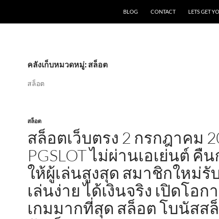
ข้ามไปยังเนื้อหา
BLOG
CONTACT
LETS GET Y
คลังเก็บหมวดหมู่: สล็อต
สล็อต
สล็อต
สล็อตเว็บตรง 2 กรกฎาคม 
PGSLOT ไม่ผ่านเอเย่นต์ คื
ให้ผู้เล่นสูงสุด สมาชิกใหม่ร
เล่นง่าย ได้เงินจริง เปิดโอ
เกมมากที่สุด สล็อต โบนัสสล