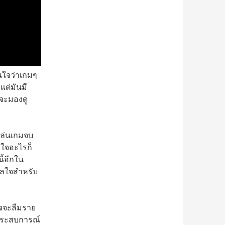
นใจว่าเกมๆ
 แต่มันมี
็จะมองดู
ล่นเกมจบ
ใจอะไรก็
ี้อีกใน
เลใจสำหรับ
จจะลืมราย
 ประสบการณ์