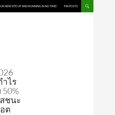
OUR NEW SITE UP AND RUNNING IN NO TIME!
PIN POSTS
2026
นกำไร
ับ 50%
กาสชนะ
็อต