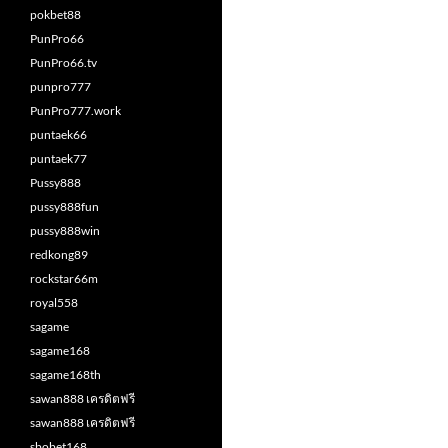
pokbet88
PunPro66
PunPro66.tv
punpro777
PunPro777.work
puntaek66
puntaek77
Pussy888
pussy888fun
pussy888win
redkong89
rockstar66m
royal558
sagame
sagame168
sagame168th
sawan888 เครดิตฟรี
sawan888 เครดิตฟรี
sbobet168