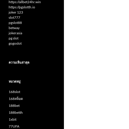
https://allbet24hr.win
https://pgslotth.io
joker 123
slot777
pgslot88
betway
jokerasia
pg slot
gogoslot
ความเห็นล่าสุด
หมวดหมู่
168slot
168สล็อต
188bet
188betth
1xbit
77UFA