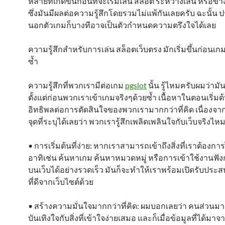
หลายทีเกิดขึ้นก่อนที่จะเริ่มเล่น สล็อต ระหว่างเล่น หรือข้
ซึ่งมันมีผลต่อความรู้สึกโดยรวมไม่แพ้กันเลยครับ ฉะนั้น
นอกตัวเกมก็บางทีอาจเป็นตัวกำหนดความตรึงใจได้เลย
ความรู้สึกสำหรับการเล่น สล็อตเว็บตรง มักเริ่มขึ้นก่อนเกม
ซ้ำ
ความรู้สึกที่พวกเรามีต่อเกม
pgslot
นั้น รู้ไหมครับผมว่ามัน
ตั้งแต่ก่อนพวกเราเข้าเกมจริงๆด้วยซ้ำ เนื้อหาในตอนเริ่มต้
อิทธิพลต่อการตัดสินใจของพวกเรามากกว่าที่คิด เนื่องจาก
จุดที่ระบุได้เลยว่า พวกเรารู้สึกเพลิดเพลินใจกับเว็บจริงไห
• การเริ่มต้นที่ง่าย: หากเราสามารถเข้าถึงสิ่งที่เราต้องการ
อาทิเช่น ค้นหาเกม ค้นหาหมวดหมู่ หรือการเข้าใช้งานฟังก
บนเว็บได้อย่างรวดเร็ว มันก็จะทำให้เราพร้อมเปิดรับประ
ที่ดีจากเว็บไซต์ด้วย
• สร้างความมั่นใจมากกว่าที่คิด: ผมบอกเลยว่า คนส่วนมาก
บันเทิงใจกับสิ่งที่เข้าใจง่ายเสมอ และก็เมื่อข้อมูลที่ได้มาจา