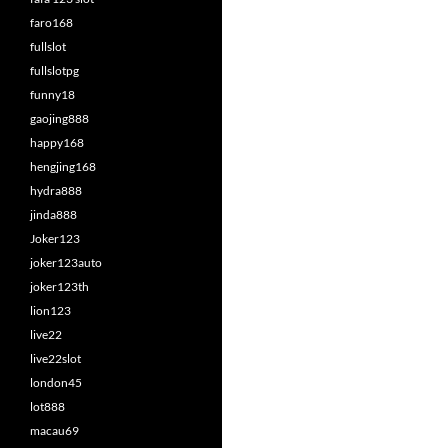
faro168
fullslot
fullslotpg
funny18
gaojing888
happy168
hengjing168
hydra888
jinda888
Joker123
joker123auto
joker123th
lion123
live22
live22slot
london45
lot888
macau69