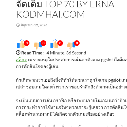
จัดเต็ม TOP 70 BY ERNA
KODMHAI.COM
มิถุนายน 12, 2026
0
0
0
0
Read Time:
4 Minute, 36 Second
สล็อต
เพราะเหตุใดประสบการณ์นอกตัวเกม pgslot ถึงมีผ
การตัดสินใจของผู้เล่น
ถ้าเกิดพวกเราเอ่ยถึงสิ่งที่ทำให้พวกเราถูกใจเกม pgslot เ
เปล่าชอบเกมใดล่ะก็ พวกเราชอบรำลึกถึงตัวเกมเป็นอย่างแ
จะเป็นแบบการเล่น กราฟิก หรือระบบภายในเกม แต่ว่าถ้
การกระทำการใช้งานจริงๆพวกเราจะรู้เลยว่า การตัดสิน
สล็อตจำนวนมากมิได้เกิดจากตัวเกมเพียงอย่างเดียว