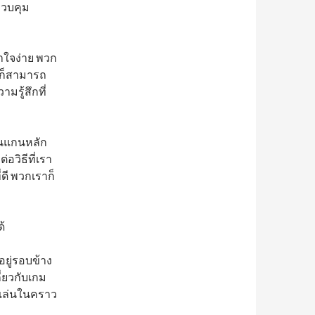
ควบคุม
้าใจง่าย พวก
ะก็สามารถ
มรู้สึกที่
็นแกนหลัก
่อวิธีที่เรา
่ดี พวกเราก็
้
อยู่รอบข้าง
ี่ยวกับเกม
รเล่นในคราว