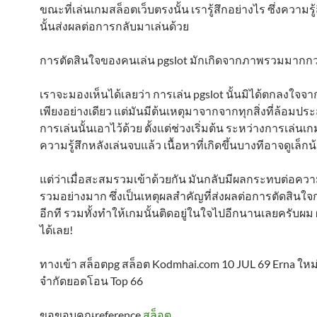
ขณะที่เล่นเกมสล็อตเว็บตรงนั้น เรารู้สึกอย่างไร ซึ่งความร
นั้นส่งผลต่อการกลับมาเล่นด้วย
การตัดสินใจของคนเล่น pgslot มักเกิดจากภาพรวมมากกว
เราจะมองเห็นได้เลยว่า การเล่น pgslot นั้นมิได้ตกลงใจจา
เพียงอย่างเดียว แต่มันมีต้นเหตุมาจากจากทุกสิ่งที่ล้อมป
การเล่นนั้นเอาไว้ด้วย ตั้งแต่ช่วงเริ่มต้น ระหว่างการเล่น
ความรู้สึกหลังเล่นจบแล้ว เนื้อหาที่เกิดขึ้นบางทีอาจดูเล็กน
แต่ว่าเมื่อสะสมรวมเข้าด้วยกัน มันกลับมีผลกระทบต่อคว
รวมอย่างมาก ซึ่งเป็นเหตุผลสำคัญที่ส่งผลต่อการตัดสินใจ
อีกที รวมทั้งทำให้เกมนั้นติดอยู่ในใจไปอีกนานเลยครับผม
ได้เลย!
ทางเข้า สล็อตpg สล็อต Kodmhai.com 10 JUL 69 Erna ใหม่ 
จำกัดยอดโอน Top 66
ขอขอบคุณreference
สล็อต