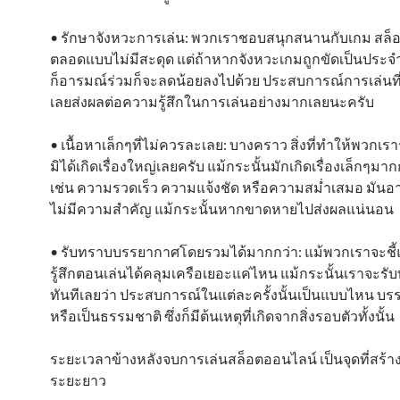
• รักษาจังหวะการเล่น: พวกเราชอบสนุกสนานกับเกม สล็อต
ตลอดแบบไม่มีสะดุด แต่ถ้าหากจังหวะเกมถูกขัดเป็นประ
ก็อารมณ์ร่วมก็จะลดน้อยลงไปด้วย ประสบการณ์การเล่นที่
เลยส่งผลต่อความรู้สึกในการเล่นอย่างมากเลยนะครับ
• เนื้อหาเล็กๆที่ไม่ควรละเลย: บางคราว สิ่งที่ทำให้พวกเรารู
มิได้เกิดเรื่องใหญ่เลยครับ แม้กระนั้นมักเกิดเรื่องเล็กๆมาก
เช่น ความรวดเร็ว ความแจ้งชัด หรือความสม่ำเสมอ มัน
ไม่มีความสำคัญ แม้กระนั้นหากขาดหายไปส่งผลแน่นอน
• รับทราบบรรยากาศโดยรวมได้มากกว่า: แม้พวกเราจะชี
รู้สึกตอนเล่นได้คลุมเครือเยอะแค่ไหน แม้กระนั้นเราจะรั
ทันทีเลยว่า ประสบการณ์ในแต่ละครั้งนั้นเป็นแบบไหน บรร
หรือเป็นธรรมชาติ ซึ่งก็มีต้นเหตุที่เกิดจากสิ่งรอบตัวทั้งนั้น
ระยะเวลาข้างหลังจบการเล่นสล็อตออนไลน์ เป็นจุดที่สร้
ระยะยาว