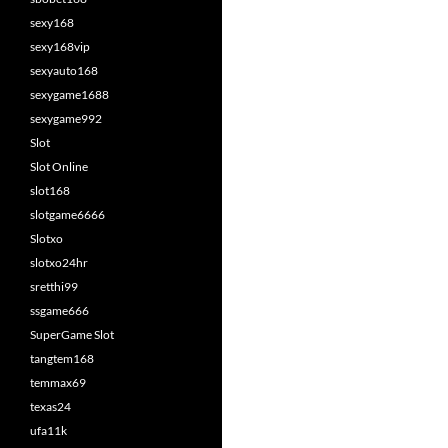
sexy168
sexy168vip
sexyauto168
sexygame1688
sexygame992
Slot
Slot Online
slot168
slotgame6666
Slotxo
slotxo24hr
sretthi99
ssgame666
SuperGame Slot
tangtem168
temmax69
texas24
ufa11k