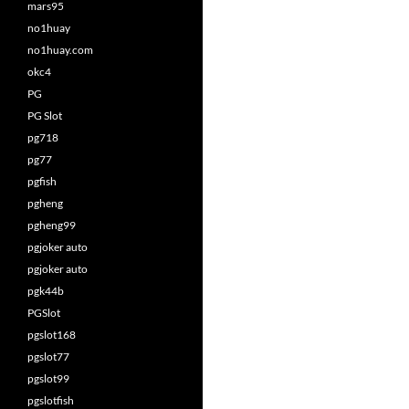
mars95
no1huay
no1huay.com
okc4
PG
PG Slot
pg718
pg77
pgfish
pgheng
pgheng99
pgjoker auto
pgjoker auto
pgk44b
PGSlot
pgslot168
pgslot77
pgslot99
pgslotfish