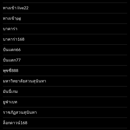
ทางเข้า live22
ทางเข้าpg
บาคาร่า
บาคาร่า168
ปั่นแตก66
ปั่นแตก77
พุซซี่888
มหาวิทยาลัยสวนสุนันทา
มันนี่เกม
ยูฟ่าเบท
ราชภัฏสวนสุนันทา
ล็อกดาวน์168