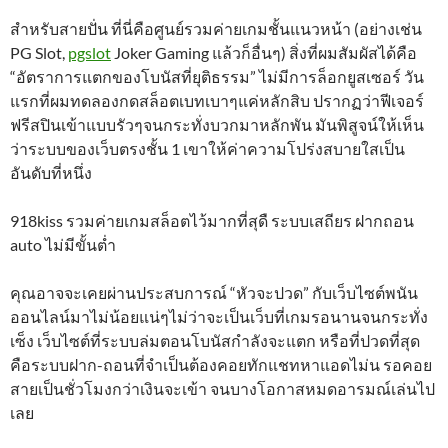
สำหรับสายปั่น ที่นี่คือศูนย์รวมค่ายเกมชั้นแนวหน้า (อย่างเช่น
PG Slot,
pgslot
Joker Gaming แล้วก็อื่นๆ) สิ่งที่ผมสัมผัสได้คือ
“อัตราการแตกของโบนัสที่ยุติธรรม” ไม่มีการล็อกยูสเซอร์ วัน
แรกที่ผมทดลองกดสล็อตเบทเบาๆแค่หลักสิบ ปรากฏว่าฟีเจอร์
ฟรีสปินเข้าแบบรัวๆจนกระทั่งบวกมาหลักพัน มันพิสูจน์ให้เห็น
ว่าระบบของเว็บตรงชั้น 1 เขาให้ค่าความโปร่งสบายใสเป็น
อันดับที่หนึ่ง
918kiss รวมค่ายเกมสล็อตไว้มากที่สุดื ระบบเสถียร ฝากถอน
auto ไม่มีขั้นต่ำ
คุณอาจจะเคยผ่านประสบการณ์ “หัวจะปวด” กับเว็บไซต์พนัน
ออนไลน์มาไม่น้อยแน่ๆไม่ว่าจะเป็นเว็บที่เกมรอนานจนกระทั่ง
เซ็ง เว็บไซต์ที่ระบบล่มตอนโบนัสกำลังจะแตก หรือที่ปวดที่สุด
คือระบบฝาก-ถอนที่จำเป็นต้องคอยทักแชทหาแอดไม่น รอคอย
สายเป็นชั่วโมงกว่าเงินจะเข้า จนบางโอกาสหมดอารมณ์เล่นไป
เลย