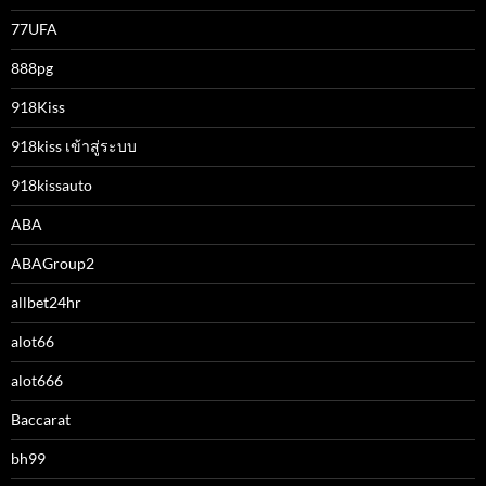
77UFA
888pg
918Kiss
918kiss เข้าสู่ระบบ
918kissauto
ABA
ABAGroup2
allbet24hr
alot66
alot666
Baccarat
bh99