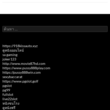
ค้นหา
สำหรับ:
https://918kissauto.xyz
ดูหนังออนไลน์
sa gaming
joker123
http://www.movie87hd.com
https://www.pussy888play.com
https://pussy888win.com
sexybaccarat
https://www.pgslot.golf
pgslot
pg99
fullslot
live22slot
หนังชนโรง
ดูหนังฟรี