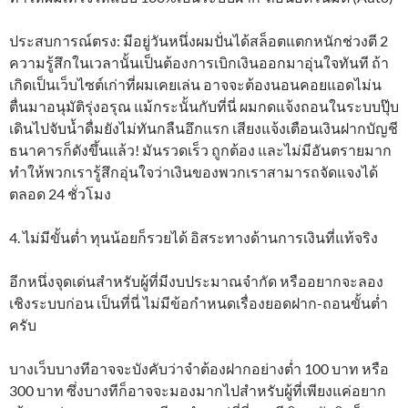
ประสบการณ์ตรง: มีอยู่วันหนึ่งผมปั่นได้สล็อตแตกหนักช่วงตี 2
ความรู้สึกในเวลานั้นเป็นต้องการเบิกเงินออกมาอุ่นใจทันที ถ้า
เกิดเป็นเว็บไซต์เก่าที่ผมเคยเล่น อาจจะต้องนอนคอยแอดไม่น
ตื่นมาอนุมัติรุ่งอรุณ แม้กระนั้นกับที่นี่ ผมกดแจ้งถอนในระบบปุ๊บ
เดินไปจับน้ำดื่มยังไม่ทันกลืนอึกแรก เสียงแจ้งเตือนเงินฝากบัญชี
ธนาคารก็ดังขึ้นแล้ว! มันรวดเร็ว ถูกต้อง และไม่มีอันตรายมาก
ทำให้พวกเรารู้สึกอุ่นใจว่าเงินของพวกเราสามารถจัดแจงได้
ตลอด 24 ชั่วโมง
4. ไม่มีขั้นต่ำ ทุนน้อยก็รวยได้ อิสระทางด้านการเงินที่แท้จริง
อีกหนึ่งจุดเด่นสำหรับผู้ที่มีงบประมาณจำกัด หรืออยากจะลอง
เชิงระบบก่อน เป็นที่นี่ ไม่มีข้อกำหนดเรื่องยอดฝาก-ถอนขั้นต่ำ
ครับ
บางเว็บบางทีอาจจะบังคับว่าจำต้องฝากอย่างต่ำ 100 บาท หรือ
300 บาท ซึ่งบางทีก็อาจจะมองมากไปสำหรับผู้ที่เพียงแค่อยาก