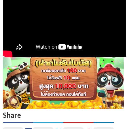
Share