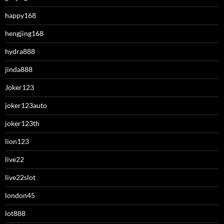
happy168
hengjing168
hydra888
jinda888
Joker123
joker123auto
joker123th
lion123
live22
live22slot
london45
lot888