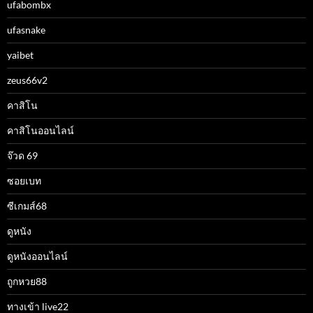
ufabombx
ufasnake
yaibet
zeus66v2
คาสิโน
คาสิโนออนไลน์
จ๊วด 69
ซอยเบท
ซีเกมส์68
ดูหนัง
ดูหนังออนไลน์
ถูกหวย88
ทางเข้า live22