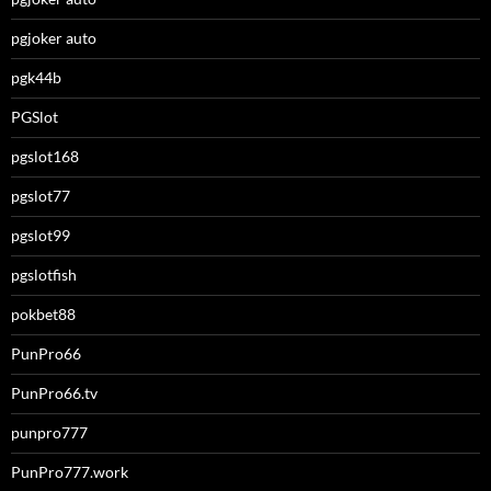
pgjoker auto
pgk44b
PGSlot
pgslot168
pgslot77
pgslot99
pgslotfish
pokbet88
PunPro66
PunPro66.tv
punpro777
PunPro777.work