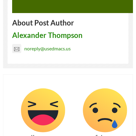
About Post Author
Alexander Thompson
noreply@usedmacs.us