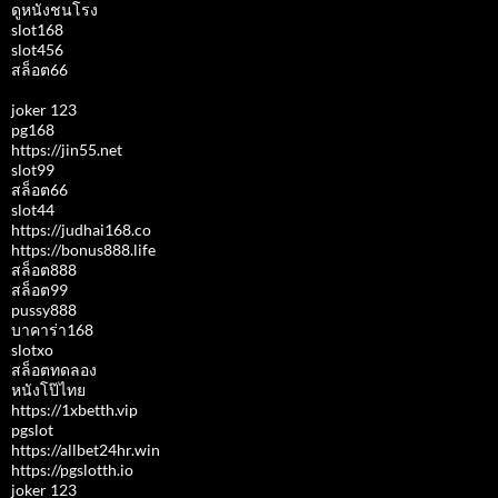
ดูหนังชนโรง
slot168
slot456
สล็อต66
joker 123
pg168
https://jin55.net
slot99
สล็อต66
slot44
https://judhai168.co
https://bonus888.life
สล็อต888
สล็อต99
pussy888
บาคาร่า168
slotxo
สล็อตทดลอง
หนังโป๊ไทย
https://1xbetth.vip
pgslot
https://allbet24hr.win
https://pgslotth.io
joker 123