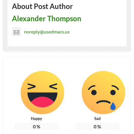
About Post Author
Alexander Thompson
noreply@usedmacs.us
Happy
Sad
0
%
0
%