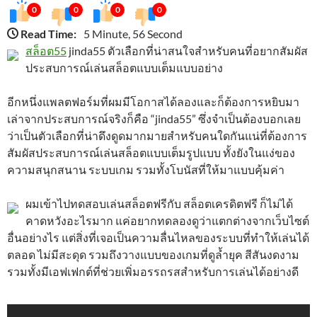
0
0
0
0
Read Time:
5 Minute, 56 Second
สล็อต55
jinda55 ตัวเลือกที่น่าสนใจสำหรับคนที่อยากสัมผัส
ประสบการณ์เล่นสล็อตแบบเต็มแบบอย่าง
อีกหนึ่งแพลตฟอร์มที่ผมมีโอกาสได้ลองและก็ต้องการหยิบมา
เล่าจากประสบการณ์จริงก็คือ “jinda55” ซึ่งจำเป็นต้องบอกเลย
ว่าเป็นตัวเลือกที่น่าดึงดูดมากมายสำหรับคนใดกันแน่ที่ต้องการ
สัมผัสประสบการณ์เล่นสล็อตแบบเต็มรูปแบบ ทั้งยังในแง่ของ
ความสนุกสนาน ระบบเกม รวมทั้งโบนัสที่ให้มาแบบคุ้มค่า
ผมเข้าไปทดสอบเล่นสล็อตฟรีกับ สล็อตเครดิตฟรี ก็ไม่ได้
คาดหวังอะไรมาก แค่อยากทดลองดูว่าแตกต่างจากเว็บไซต์
อื่นอย่างไร แต่สิ่งที่เจอเป็นความลื่นไหลของระบบที่ทำให้เล่นได้
ตลอด ไม่มีสะดุด รวมถึงวางแบบของเกมที่ดูล้ำยุค สีสันงดงาม
รวมทั้งมีเอฟเฟกต์ที่ช่วยเพิ่มอรรถรสสำหรับการเล่นได้อย่างดี