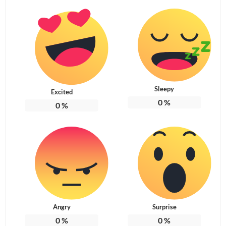
Sleepy
Excited
0
%
0
%
Angry
Surprise
0
%
0
%