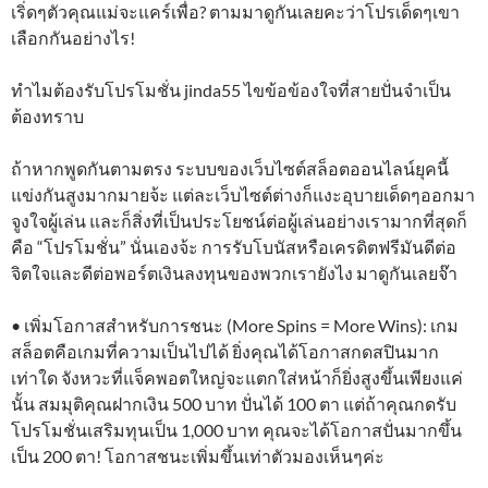
เริ่ดๆตัวคุณแม่จะแคร์เพื่อ? ตามมาดูกันเลยคะว่าโปรเด็ดๆเขา
เลือกกันอย่างไร!
ทำไมต้องรับโปรโมชั่น jinda55 ไขข้อข้องใจที่สายปั่นจำเป็น
ต้องทราบ
ถ้าหากพูดกันตามตรง ระบบของเว็บไซต์สล็อตออนไลน์ยุคนี้
แข่งกันสูงมากมายจ้ะ แต่ละเว็บไซต์ต่างก็แงะอุบายเด็ดๆออกมา
จูงใจผู้เล่น และก็สิ่งที่เป็นประโยชน์ต่อผู้เล่นอย่างเรามากที่สุดก็
คือ “โปรโมชั่น” นั่นเองจ้ะ การรับโบนัสหรือเครดิตฟรีมันดีต่อ
จิตใจและดีต่อพอร์ตเงินลงทุนของพวกเรายังไง มาดูกันเลยจ๊า
• เพิ่มโอกาสสำหรับการชนะ (More Spins = More Wins): เกม
สล็อตคือเกมที่ความเป็นไปได้ ยิ่งคุณได้โอกาสกดสปินมาก
เท่าใด จังหวะที่แจ็คพอตใหญ่จะแตกใส่หน้าก็ยิ่งสูงขึ้นเพียงแค่
นั้น สมมุติคุณฝากเงิน 500 บาท ปั่นได้ 100 ตา แต่ถ้าคุณกดรับ
โปรโมชั่นเสริมทุนเป็น 1,000 บาท คุณจะได้โอกาสปั่นมากขึ้น
เป็น 200 ตา! โอกาสชนะเพิ่มขึ้นเท่าตัวมองเห็นๆค่ะ