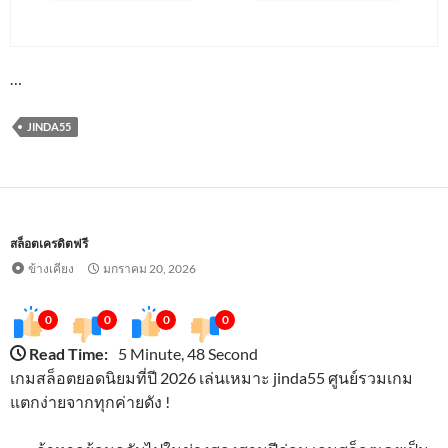
…
JINDA55
สล็อตเครดิตฟรี
ข้างเคียง
มกราคม 20, 2026
0
0
0
0
Read Time:
5 Minute, 48 Second
เกมสล็อตยอดนิยมที่ปี 2026 เล่นเหมาะ jinda55 ศูนย์รวมเกม
แตกง่ายจากทุกค่ายดัง !