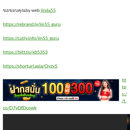
ขอขอบคุณby web
jinda55
https://rebrand.ly/jin55_guru
https://cutly.info/jin55_guru
https://bitt.to/xb5353
https://shorturl.asia/Qyzv5
ht
tp
s:/
/t.
co/D7vDfDcowk