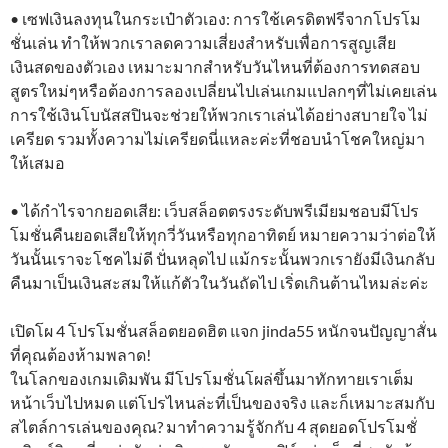
• เซฟเงินลงทุนในกระเป๋าตัวเอง: การใช้เครดิตฟรีจากโปรโม
ชั่นเล่น ทำให้พวกเราลดความเสี่ยงสำหรับเพื่อการสูญเสีย
เงินสดของตัวเอง เหมาะมากสำหรับวันไหนที่ต้องการทดสอบ
สูตรใหม่ๆหรือต้องการลองเปลี่ยนไปเล่นเกมแปลกๆที่ไม่เคยเล่น
การใช้เงินโบนัสสปินจะช่วยให้พวกเราเล่นได้อย่างสบายใจ ไม่
เครียด รวมทั้งความไม่เครียดนี่แหละค่ะที่ชอบนำโชคใหญ่มา
ให้เสมอ
• ได้กำไรจากยอดเสีย: เว็บสล็อตตรงระดับพรีเมียมชอบมีโปร
โมชั่นคืนยอดเสียให้ทุกวี่วันหรือทุกอาทิตย์ หมายความว่าต่อให้
วันนั้นเราจะโชคไม่ดี ปั่นหลุดไป แม้กระนั้นพวกเรายังมีเงินกลับ
คืนมาเป็นเงินสะสมให้แก้ตัวในวันถัดไป เริ่ดเกินต้านไหมล่ะค่ะ
เปิดโผ 4 โปรโมชั่นสล็อตยอดฮิต แจก jinda55 หนักจนปัญญาสั่น
ที่คุณต้องห้ามพลาด!
ในโลกของเกมเดิมพัน มีโปรโมชั่นโผล่ขึ้นมาทักทายเราเต็ม
หน้าเว็บไปหมด แต่โปรไหนล่ะที่เป็นของจริง และก็เหมาะสมกับ
สไตล์การเล่นของคุณ? มาทำความรู้จักกับ 4 สุดยอดโปรโมชั่