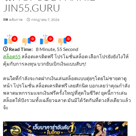
JIN55.GURU
คลังภาพ
กรกฎาคม 7, 2026
0
0
0
0
Read Time:
8 Minute, 55 Second
สล็อต55
สล็อตเครดิตฟรี โปรโมชั่นสล็อต เลือกโปรยังยังไงให้
คุ้มกับการลงทุน บวกยับเบิกเงินแบบสับๆ!
คนใดที่กำลังจะกดฝากเงินเล่นสล็อตแบบดุ่ยๆโดยไม่ชายตาดู
หน้า โปรโมชั่น สล็อตเครดิตฟรี เลยสักนิด บอกเลยว่าคุณกำลัง
พลาดมหกรรมแจกเงินฟรีครั้งใหญ่ที่สุดในชีวิต! ยุคนี้การเล่น
สล็อตให้ปังรวมทั้งเฉลี่ยวฉลาด มันมิได้วัดกันที่ดวงสิ่งเดียวแล้ว
จ้ะ