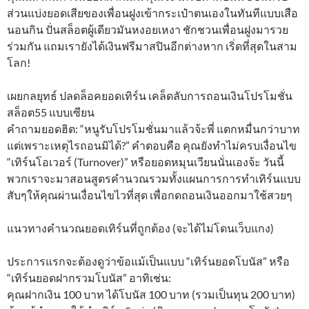
ส่วนแบ่งยอดเสียของเพื่อนฝูงเข้ากระเป๋าตนเองในทันทีแบบเสือ
นอนกิน ปั่นสล็อตผู้เดียวมันหงอยเหงา ชักชวนเพื่อนฝูงมารวย
ร่วมกัน แถมเรายังได้เงินฟรีมาสปินอีกต่างหาก เริ่ดที่สุดในสาม
โลก!
เผยกลยุทธ์ ปลดล็อคยอดเทิร์น เคล็ดลับการถอนเงินโปรโมชั่น
สล็อต55 แบบเซียน
คำถามยอดฮิต: “หนูรับโปรโมชั่นมาแล้วจ้ะพี่ แตกหมื่นกว่าบาท
แต่เพราะเหตุไรถอนมิได้?” คำตอบคือ คุณยังทำไม่ครบเงื่อนไข
“เทิร์นโอเวอร์ (Turnover)” หรือยอดหมุนเวียนนั่นเองจ้ะ วันนี้
พวกเราจะมาสอนสูตรคำนวณรวมทั้งแผนการการทำเทิร์นแบบ
สับๆให้คุณผ่านเงื่อนไขไวที่สุด เพื่อกดถอนเงินออกมาใช้สวยๆ
แนวทางคำนวณยอดเทิร์นที่ถูกต้อง (จะได้ไม่โดนเว็บแกง)
ประการแรกจะต้องดูว่าข้อแม้เป็นแบบ “เทิร์นยอดโบนัส” หรือ
“เทิร์นยอดฝากรวมโบนัส” อาทิเช่น:
คุณฝากเงิน 100 บาท ได้โบนัส 100 บาท (รวมเป็นทุน 200 บาท)