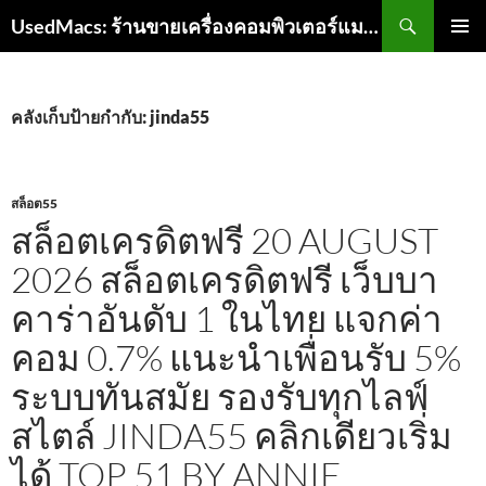
ค้นหา
UsedMacs: ร้านขายเครื่องคอมพิวเตอร์แมคมือสอง
ข้าม
เมนูหลัก
ไป
ยัง
เนื้อหา
คลังเก็บป้ายกำกับ: jinda55
สล็อต55
สล็อตเครดิตฟรี 20 AUGUST
2026 สล็อตเครดิตฟรี เว็บบา
คาร่าอันดับ 1 ในไทย แจกค่า
คอม 0.7% แนะนำเพื่อนรับ 5%
ระบบทันสมัย รองรับทุกไลฟ์
สไตล์ JINDA55 คลิกเดียวเริ่ม
ได้ TOP 51 BY ANNIE