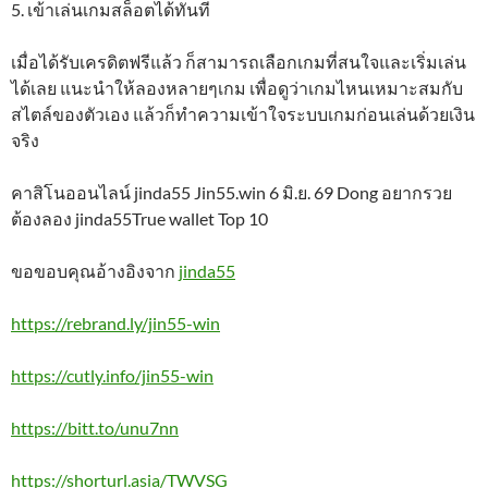
5. เข้าเล่นเกมสล็อตได้ทันที
เมื่อได้รับเครดิตฟรีแล้ว ก็สามารถเลือกเกมที่สนใจและเริ่มเล่น
ได้เลย แนะนำให้ลองหลายๆเกม เพื่อดูว่าเกมไหนเหมาะสมกับ
สไตล์ของตัวเอง แล้วก็ทำความเข้าใจระบบเกมก่อนเล่นด้วยเงิน
จริง
คาสิโนออนไลน์ jinda55 Jin55.win 6 มิ.ย. 69 Dong อยากรวย
ต้องลอง jinda55True wallet Top 10
ขอขอบคุณอ้างอิงจาก
jinda55
https://rebrand.ly/jin55-win
https://cutly.info/jin55-win
https://bitt.to/unu7nn
https://shorturl.asia/TWVSG