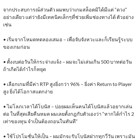
จากประสบการณ์ส่วนตัว ผมพบว่าเกมสล็อตมิได้มีแค่ “ดวง”
อย่างเดียว แต่ว่ายังมีเทคนิคเล็กๆที่ช่วยเพิ่มช่องทางได้ ตัวอย่าง
เช่น
• เริ่มจากโหมดทดลองเสมอ – เพื่อจับจังหวะและก็เรียนรู้ระบบ
ของเกมก่อน
• ตั้งงบต่อวันให้กระจ่างแจ้ง – ผมจะไม่เล่นเกิน 500 บาทต่อวัน
ถ้าเกิดได้กำไรก็หยุด
• เลือกเกมที่มีค่า RTP สูงยิ่งกว่า 96% – ยิ่งค่า Return to Player
สูง ยิ่งได้โอกาสแตกง่าย
• ไม่โลภเวลาได้โบนัส – บ่อยผมเห็นคนได้โบนัสแล้วอยากเล่น
ต่อ ในที่สุดเสียคืนหมด ผมเลยตั้งกฎกับตัวเองว่า “หากได้กำไร 2
เท่าของทุน จำเป็นต้องถอนในทันที”
• ใช้โปรโมชั่นให้เป็น – ผมมักจะรับโบนัสฝากทุกวี่วัน เพราะมัน