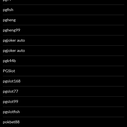
pgfish
pgheng
pgheng99
pgjoker auto
pgjoker auto
pgk44b
PGSlot
pgslot168
pgslot77
pgslot99
pgslotfish
pokbet88