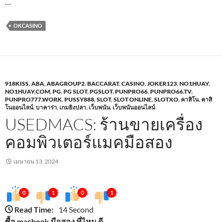
…
OKCASINO
918KISS
,
ABA
,
ABAGROUP2
,
BACCARAT
,
CASINO
,
JOKER123
,
NO1HUAY
,
NO1HUAY.COM
,
PG
,
PG SLOT
,
PGSLOT
,
PUNPRO66
,
PUNPRO66.TV
,
PUNPRO777.WORK
,
PUSSY888
,
SLOT
,
SLOT ONLINE
,
SLOTXO
,
คาสิโน
,
คาสิ
โนออนไลน์
,
บาคาร่า
,
เกมยิงปลา
,
เว็บพนัน
,
เว็บพนันออนไลน์
USEDMACS: ร้านขายเครื่อง
คอมพิวเตอร์แมคมือสอง
เมษายน 13, 2024
0
1
0
1
Read Time:
14 Second
ซื้อ macbook มือสอง ที่ไหน ดี