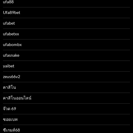
ufa88
Ufa89bet
ufabet
ufabetxx
ufabombx
ufasnake
yaibet
zeus66v2
คาสิโน
คาสิโนออนไลน์
จ๊วด 69
ซอยเบท
ซีเกมส์68