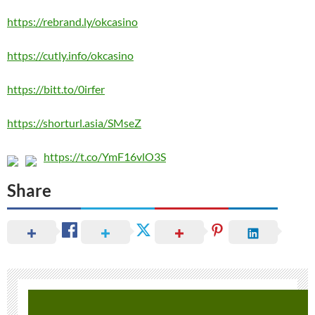
https://rebrand.ly/okcasino
https://cutly.info/okcasino
https://bitt.to/0irfer
https://shorturl.asia/SMseZ
https://t.co/YmF16vlO3S
Share