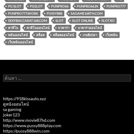
PG SLOT
PGSLOT
PUNPRO66
PUNPRO66.IN
PUNPRO777
PUNPRO777.WORK
PUSSY888
SAGAME168TH.COM
SEXYBACCARAT168.COM
SLOT
SLOT ONLINE
SLOTXO
คาสิโน
คาสิโนออนไลน์
บาคาร่า
บาคาร่าออนไลน์
พนันออนไลน์
สล็อต
สล็อตออนไลน์
เกมยิงปลา
เว็บพนัน
เว็บพนันออนไลน์
ค้นหา
สำหรับ:
https://918kissauto.xyz
ดูหนังออนไลน์
sa gaming
joker123
http://www.movie87hd.com
https://www.pussy888play.com
https://pussy888win.com