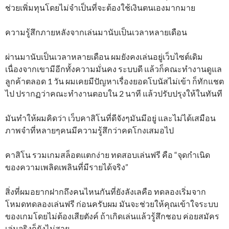
ช่วยเพิ่มทุนโดยไม่จำเป็นที่จะต้องใช้เงินตนเองมากมาย
ความรู้สึกภายหลังจากเล่นมานับเป็นเวลาหลายเดือน
ผ่านมานับเป็นเวลาหลายเดือน ผมยังคงเล่นอยู่เว็บไซต์เดิม
เนื่องจากเขามีอีกทั้งความมั่นคง ระบบดี แล้วก็คณะทำงานดูแล
ลูกค้าตลอด 1 วัน ผมเคยมีปัญหาเรื่องยอดโบนัสไม่เข้า ก็ทักแชต
ไป ปรากฏว่าคณะทำงานตอบใน 2 นาที แล้วปรับปรุงให้ในทันที
มันทำให้ผมคิดว่า เว็บคาสิโนที่ดีจังๆมันมีอยู่ และไม่ได้เสมือน
ภาพจำที่หลายๆคนมีความรู้สึกว่าคดโกงเสมอไป
คาสิโน รวมเกมสล็อตแตกง่าย ทดสอบเล่นฟรี คือ “จุดกำเนิด
ของความเพลิดเพลินที่มีรายได้จริง”
สิ่งที่ผมอยากฝากถึงคนไหนกันที่ยังลังเลคือ ทดลองเริ่มจาก
โหมดทดลองเล่นฟรี ก่อนครับผม มันจะช่วยให้คุณเข้าใจระบบ
ของเกมโดยไม่ต้องเสียตังค์ ถ้าเกิดเล่นแล้วรู้สึกชอบ ค่อยสมัคร
เล่นจริงก็ยังไม่สาย