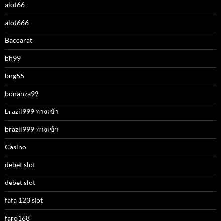
alot66
alot666
Baccarat
bh99
bng55
bonanza99
brazil999 ทางเข้า
brazil999 ทางเข้า
Casino
debet slot
debet slot
fafa 123 slot
faro168