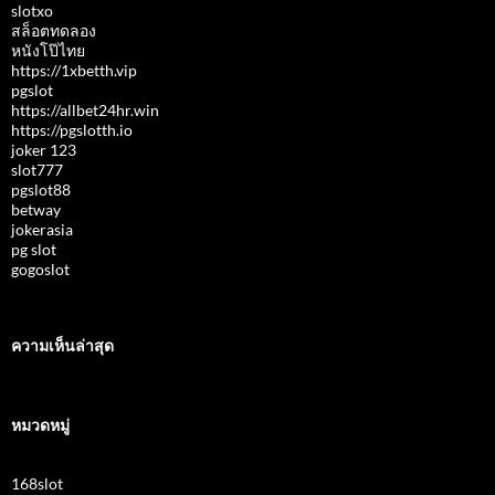
slotxo
สล็อตทดลอง
หนังโป๊ไทย
https://1xbetth.vip
pgslot
https://allbet24hr.win
https://pgslotth.io
joker 123
slot777
pgslot88
betway
jokerasia
pg slot
gogoslot
ความเห็นล่าสุด
หมวดหมู่
168slot