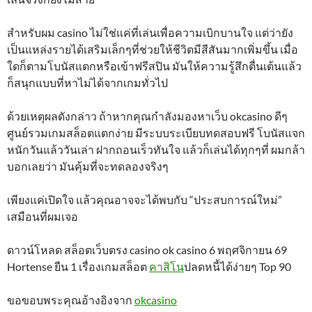
สำหรับผม casino ไม่ใช่แค่ที่เล่นเพื่อความเบิกบานใจ แต่ว่ายัง
เป็นแหล่งรายได้เสริมเล็กๆที่ช่วยให้ชีวิตมีสีสันมากเพิ่มขึ้น เมื่อ
ใดก็ตามโบนัสแตกหรือเข้าฟรีสปิน มันให้ความรู้สึกตื่นเต้นแล้ว
ก็สนุกแบบที่หาไม่ได้จากเกมทั่วไป
ด้วยเหตุผลดังกล่าว ถ้าหากคุณกำลังมองหาเว็บ okcasino ดีๆ
ศูนย์รวมเกมสล็อตแตกง่าย มีระบบระเบียบทดสอบฟรี โบนัสแจก
หนักวันแล้ววันเล่า ฝากถอนเร็วทันใจ แล้วก็เล่นได้ทุกๆที่ ผมกล้า
บอกเลยว่า มันคุ้มที่จะทดลองจริงๆ
เพียงแค่เปิดใจ แล้วคุณอาจจะได้พบกับ “ประสบการณ์ใหม่”
เสมือนที่ผมเจอ
ดาวน์โหลด สล็อตเว็บตรง casino ok casino 6 พฤศจิกายน 69
Hortense ยืน 1 เรื่องเกมสล็อต
คาสิโน
ปลดหนี้ได้ง่ายๆ Top 90
ขอขอบพระคุณอ้างอิงจาก
okcasino