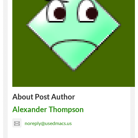
About Post Author
Alexander Thompson
noreply@usedmacs.us