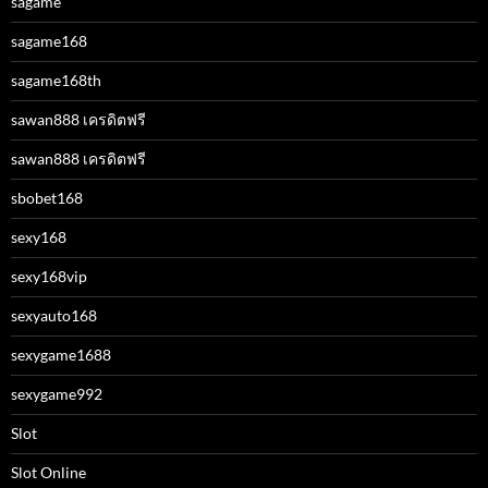
sagame
sagame168
sagame168th
sawan888 เครดิตฟรี
sawan888 เครดิตฟรี
sbobet168
sexy168
sexy168vip
sexyauto168
sexygame1688
sexygame992
Slot
Slot Online