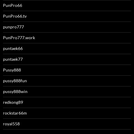
PunPro66
PunPro66.tv
punpro777
PunPro777.work
puntaek66
puntaek77
Pussy888
pussy888fun
pussy888win
redkong89
rockstar66m
royal558