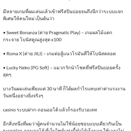
มีหลายเกมที่ผมเล่นแล้วเข้าฟรีสปินบ่อยจนถึงนึกว่าระบบแจก
พิเศษให้คนใหม่ เป็นต้นว่า
• Sweet Bonanza (ค่าย Pragmatic Play) – เกมผลไม้แตก
กระจาย โบนัสคูณสูงสุด x100
• Roma X (ค่าย JILI) – เกมต่อสู้แนวโรมันที่ให้โบนัสตลอด
• Lucky Neko (PG Soft) – แมวกวักนำโชคที่ฟรีสปินบ่อยครั้ง
สุดๆ
บางวันผมเล่นเพียงแค่ 30 นาที ก็ได้ผลกำไรแทบเท่าค่าแรงงาน
วันหนึ่งอย่างยิ่งจริงๆ
casino ระบบฝาก-ถอนออโต้ แล้วก็รองรับวอเลท
อีกสิ่งหนึ่งที่ผมว่าผู้คนจำนวนไม่ใช้น้อยชอบแบบเดียวกันเป็น
ระบบฝาก-ถอนออโต้ ที่เว็บไซต์แห่งนี้ทำได้เร็วมาก ใช้เวลาไม่