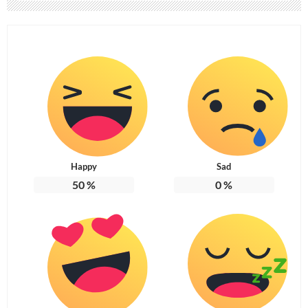
Happy
Sad
50
%
0
%