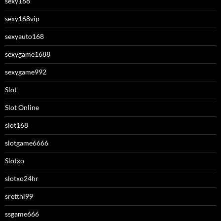
sexy168
sexy168vip
sexyauto168
sexygame1688
sexygame992
Slot
Slot Online
slot168
slotgame6666
Slotxo
slotxo24hr
sretthi99
ssgame666