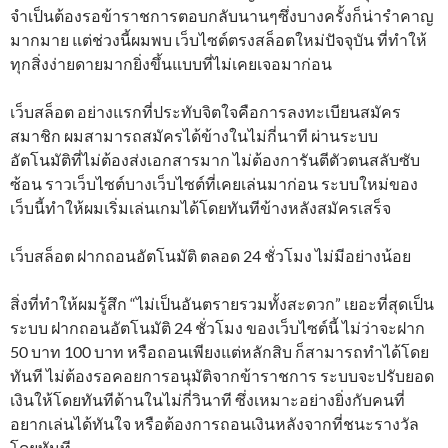
จำเป็นต้องรอข้าราชการตอบกลับนานๆซึ่งบางครั้งก็น่ารำคาญ
มากมาย แต่ช่วงนี้ผมพบ เว็บไซต์ตรงสล็อตใหม่ปัจจุบัน ที่ทำให้
ทุกสิ่งง่ายดายมากยิ่งขึ้นแบบที่ไม่เคยเจอมาก่อน
เว็บสล็อต อย่างแรกที่ประทับจิตใจคือการลงทะเบียนสมัคร
สมาชิก ผมสามารถสมัครได้ข้างในไม่กี่นาที ผ่านระบบ
อัตโนมัติที่ไม่ต้องส่งเอกสารมาก ไม่ต้องการันตีตัวตนสลับซับ
ซ้อน ราวเว็บไซต์บางเว็บไซต์ที่เคยเล่นมาก่อน ระบบใหม่ของ
เว็บนี้ทำให้ผมเริ่มเล่นเกมได้โดยทันทีข้างหลังสมัครเสร็จ
เว็บสล็อต ฝากถอนอัตโนมัติ ตลอด 24 ชั่วโมง ไม่มีอย่างน้อย
สิ่งที่ทำให้ผมรู้สึก “ไม่เป็นอันตรายรวมทั้งสะดวก” เยอะที่สุดเป็น
ระบบ ฝากถอนอัตโนมัติ 24 ชั่วโมง ของเว็บไซต์นี้ ไม่ว่าจะฝาก
50 บาท 100 บาท หรือถอนเพียงแต่หลักสิบ ก็สามารถทำได้โดย
ทันที ไม่ต้องรอคอยการอนุมัติจากข้าราชการ ระบบจะปรับยอด
เงินให้โดยทันทีด้านในไม่กี่วินาที ซึ่งเหมาะอย่างยิ่งกับคนที่
อยากเล่นได้ทันใจ หรือต้องการถอนเงินหลังจากที่ชนะรางวัล
โดยทันที