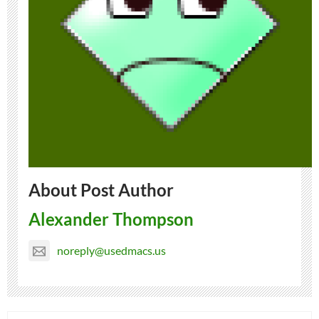
About Post Author
Alexander Thompson
noreply@usedmacs.us