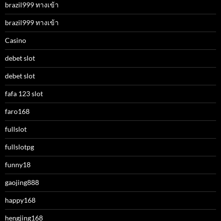
brazil999 ทางเข้า
brazil999 ทางเข้า
Casino
debet slot
debet slot
fafa 123 slot
faro168
fullslot
fullslotpg
funny18
gaojing888
happy168
hengjing168