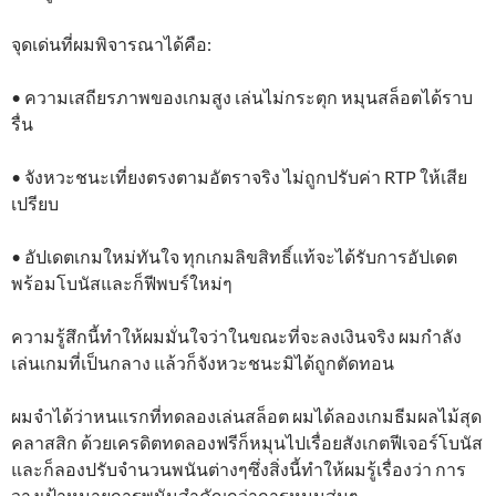
จุดเด่นที่ผมพิจารณาได้คือ:
• ความเสถียรภาพของเกมสูง เล่นไม่กระตุก หมุนสล็อตได้ราบ
รื่น
• จังหวะชนะเที่ยงตรงตามอัตราจริง ไม่ถูกปรับค่า RTP ให้เสีย
เปรียบ
• อัปเดตเกมใหม่ทันใจ ทุกเกมลิขสิทธิ์แท้จะได้รับการอัปเดต
พร้อมโบนัสและก็ฟีพบร์ใหม่ๆ
ความรู้สึกนี้ทำให้ผมมั่นใจว่าในขณะที่จะลงเงินจริง ผมกำลัง
เล่นเกมที่เป็นกลาง แล้วก็จังหวะชนะมิได้ถูกตัดทอน
ผมจำได้ว่าหนแรกที่ทดลองเล่นสล็อต ผมได้ลองเกมธีมผลไม้สุด
คลาสสิก ด้วยเครดิตทดลองฟรีก็หมุนไปเรื่อยสังเกตฟีเจอร์โบนัส
และก็ลองปรับจำนวนพนันต่างๆซึ่งสิ่งนี้ทำให้ผมรู้เรื่องว่า การ
วางเป้าหมายการพนันสำคัญกว่าการหมุนสุ่มๆ