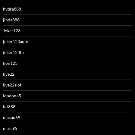
hydra888
jinda888
Joker123
joker123auto
joker123th
lion123
live22
live22slot
london45
lot888
macau69
mars95