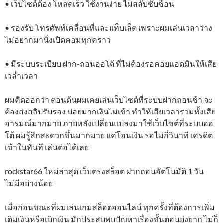
• เว็บไซต์ต้อง โหลดเร็ว ใช้งานง่าย ไม่สลับซับซ้อน
• รองรับ โทรศัพท์เคลื่อนที่และแท็บเล็ต เพราะผมเล่นเวลาว่าง
ไม่อยากมานั่งเปิดคอมทุกคราว
• มีระบบระเบียบ ฝาก-ถอนออโต้ ที่ไม่ต้องรอคอยแอดมินให้เสีย
เวล่ำเวลา
ผมคิดออกว่า ตอนต้นผมเคยเล่นเว็บไซต์ที่ระบบฝากถอนช้า จะ
ต้องส่งสลิปรับรอง บ่อยมากเงินไม่เข้า ทำให้เสียเวลารวมทั้งเสีย
อารมณ์มากมาย ภายหลังเปลี่ยนแปลงมาใช้เว็บไซต์ที่ระบบออ
โต้ ผมรู้สึกสะดวกขึ้นมากมาย แค่โอนเงิน รอไม่กี่วินาที เครดิต
เข้าในทันที เล่นต่อได้เลย
rockstar66 ใหม่ล่าสุด เว็บตรงสล็อต ฝากถอนอัตโนมัติ 1 วัน
ไม่มีอย่างน้อย
เมื่อก่อนขณะที่ผมเล่นเกมสล็อตออนไลน์ ทุกครั้งที่ต้องการเพิ่ม
เติมเงินหรือเบิกเงิน มักประสบพบปัญหาเรื่องขั้นตอนยุ่งยาก ไม่ก็