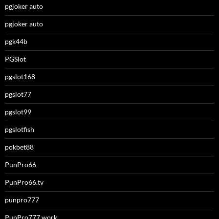
pgjoker auto
pgjoker auto
pgk44b
PGSlot
pgslot168
pgslot77
pgslot99
pgslotfish
pokbet88
PunPro66
PunPro66.tv
punpro777
PunPro777.work