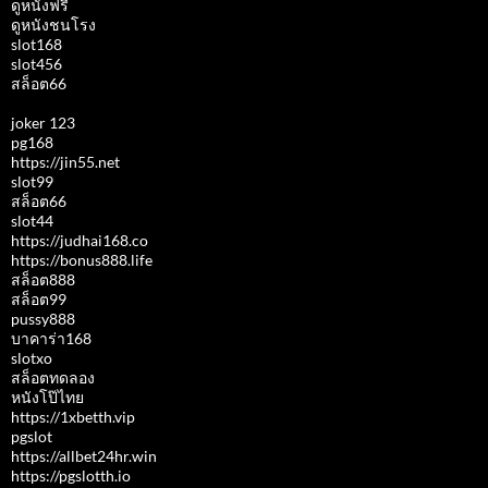
ดูหนังฟรี
ดูหนังชนโรง
slot168
slot456
สล็อต66
joker 123
pg168
https://jin55.net
slot99
สล็อต66
slot44
https://judhai168.co
https://bonus888.life
สล็อต888
สล็อต99
pussy888
บาคาร่า168
slotxo
สล็อตทดลอง
หนังโป๊ไทย
https://1xbetth.vip
pgslot
https://allbet24hr.win
https://pgslotth.io