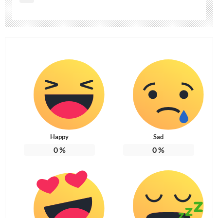
Happy
Sad
0
%
0
%