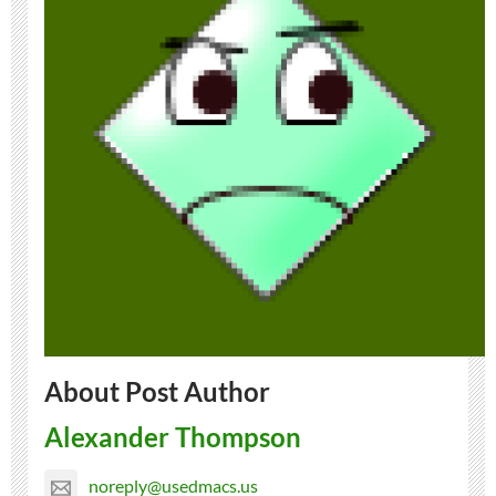
About Post Author
Alexander Thompson
noreply@usedmacs.us