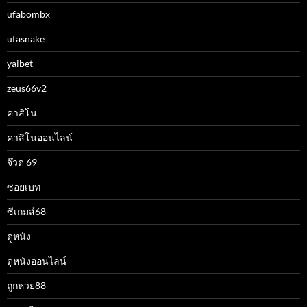
ufabombx
ufasnake
yaibet
zeus66v2
คาสิโน
คาสิโนออนไลน์
จ๊วด 69
ซอยเบท
ซีเกมส์68
ดูหนัง
ดูหนังออนไลน์
ถูกหวย88