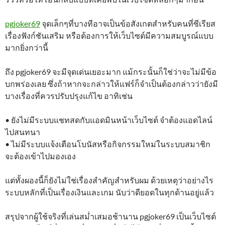
pgjoker69
จุดเล็กๆที่บางทีอาจเป็นข้อสังเกตสำหรับคนที่ซีเรียส
เรื่องฟังก์ชันเสริม หรือต้องการให้เว็บไซต์มีความสมบูรณ์แบบ
มากยิ่งกว่านี้
ถึง pgjoker69 จะมีจุดเด่นเยอะมาก แม้กระนั้นก็ใช่ว่าจะไม่มีข้อ
บกพร่องเลย ซึ่งถ้าหากจะกล่าวให้แฟร์ก็จำเป็นต้องกล่าวว่ายังมี
บางเรื่องที่ควรปรับปรุงแก้ไข อาทิเช่น
• ยังไม่มีระบบแชทสดกับแอดมินหน้าเว็บไซต์ จำต้องแอดไลน์
ไปสนทนา
• ไม่มีระบบแจ้งเตือนโบนัสหรือกิจกรรมใหม่ในระบบสมาชิก
จะต้องเข้าไปมองเอง
แต่ทั้งผองนี้ก็ยังไม่ใช่เรื่องสำคัญสำหรับผม ด้วยเหตุว่าอย่างไร
ระบบหลักที่เป็นเรื่องเงินและเกม นับว่าดียอดในทุกด้านอยู่แล้ว
สรุปจากผู้ใช้จริงที่เล่นสม่ำเสมอช้านาน pgjoker69 เป็นเว็บไซต์