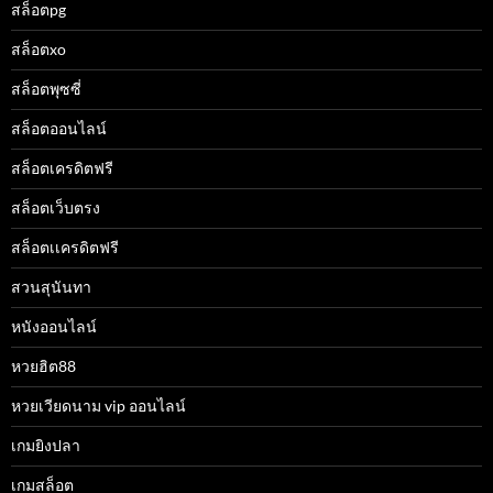
สล็อตpg
สล็อตxo
สล็อตพุซซี่
สล็อตออนไลน์
สล็อตเครดิตฟรี
สล็อตเว็บตรง
สล็อตเเครดิตฟรี
สวนสุนันทา
หนังออนไลน์
หวยฮิต88
หวยเวียดนาม vip ออนไลน์
เกมยิงปลา
เกมสล็อต