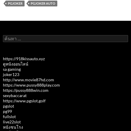
PGJOKER
PGJOKER AUTO
ค้นหา
สำหรับ:
https://918kissauto.xyz
ดูหนังออนไลน์
sa gaming
joker123
http://www.movie87hd.com
https://www.pussy888play.com
https://pussy888win.com
sexybaccarat
https://www.pgslot.golf
pgslot
pg99
fullslot
live22slot
หนังชนโรง