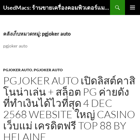
ค้นหา
UsedMacs: ร้านขายเครื่องคอมพิวเตอร์แมคมือสอง
ข้าม
เมนูหลัก
ไป
ยัง
เนื้อหา
คลังเก็บหมวดหมู่: pgjoker auto
pgjoker auto
PGJOKER AUTO
,
PGJOKER AUTO
PGJOKER AUTO เปิดลิสต์คาสิ
โนน่าเล่น + สล็อต PG ค่ายดัง
ที่ทำเงินได้ไวที่สุด 4 DEC
2568 WEBSITE ใหญ่ CASINO
เว็บแม่ เครดิตฟรี TOP 88 BY
HELAINE