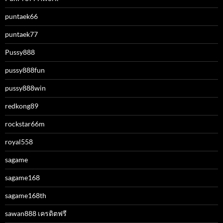
puntaek66
puntaek77
Pussy888
pussy888fun
pussy888win
redkong89
rockstar66m
royal558
sagame
sagame168
sagame168th
sawan888 เครดิตฟรี