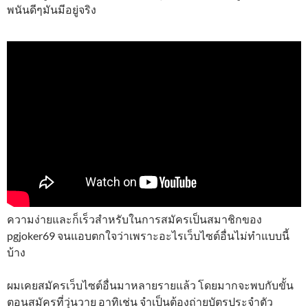
พนันดีๆมันมีอยู่จริง
ความง่ายและก็เร็วสำหรับในการสมัครเป็นสมาชิกของ
pgjoker69 จนแอบตกใจว่าเพราะอะไรเว็บไซต์อื่นไม่ทำแบบนี้
บ้าง
ผมเคยสมัครเว็บไซต์อื่นมาหลายรายแล้ว โดยมากจะพบกับขั้น
ตอนสมัครที่วุ่นวาย อาทิเช่น จำเป็นต้องถ่ายบัตรประจำตัว