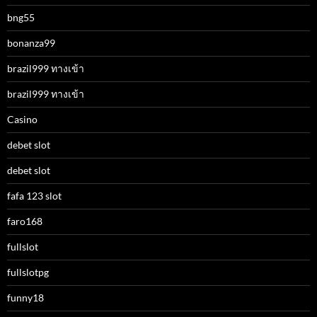
bng55
bonanza99
brazil999 ทางเข้า
brazil999 ทางเข้า
Casino
debet slot
debet slot
fafa 123 slot
faro168
fullslot
fullslotpg
funny18