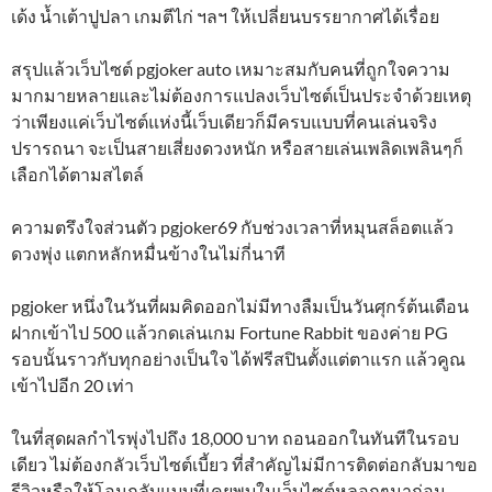
เด้ง น้ำเต้าปูปลา เกมตีไก่ ฯลฯ ให้เปลี่ยนบรรยากาศได้เรื่อย
สรุปแล้วเว็บไซต์ pgjoker auto เหมาะสมกับคนที่ถูกใจความ
มากมายหลายและไม่ต้องการแปลงเว็บไซต์เป็นประจำด้วยเหตุ
ว่าเพียงแค่เว็บไซต์แห่งนี้เว็บเดียวก็มีครบแบบที่คนเล่นจริง
ปรารถนา จะเป็นสายเสี่ยงดวงหนัก หรือสายเล่นเพลิดเพลินๆก็
เลือกได้ตามสไตล์
ความตรึงใจส่วนตัว pgjoker69 กับช่วงเวลาที่หมุนสล็อตแล้ว
ดวงพุ่ง แตกหลักหมื่นข้างในไม่กี่นาที
pgjoker หนึ่งในวันที่ผมคิดออกไม่มีทางลืมเป็นวันศุกร์ต้นเดือน
ฝากเข้าไป 500 แล้วกดเล่นเกม Fortune Rabbit ของค่าย PG
รอบนั้นราวกับทุกอย่างเป็นใจ ได้ฟรีสปินตั้งแต่ตาแรก แล้วคูณ
เข้าไปอีก 20 เท่า
ในที่สุดผลกำไรพุ่งไปถึง 18,000 บาท ถอนออกในทันทีในรอบ
เดียว ไม่ต้องกลัวเว็บไซต์เบี้ยว ที่สำคัญไม่มีการติดต่อกลับมาขอ
รีวิวหรือให้โอนกลับแบบที่เคยพบในเว็บไซต์หลอกๆมาก่อน