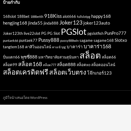
ป้ายกำกับ
918Kiss
happy168
168slot
188bet
alot666
188betth
fullslotpg
Joker123
hengjing168
jinda55
joker123auto
jinda888
PGSlot
PunPro777
Joker123th
live22slot
PG
PG Slot
pgslotfish
Pussy888
Slotxo
puntaek77
sagame
sagame168
puntaek66
pussy888win
บาคาร่า168
บาคาร่า
tangtem168
คาสิโนออนไลน์
ทางเข้าpg
สล็อต
พุซซี่888
ปั่นแตก66
มหาวิทยาลัยสวนสุนันทา
สล็อต66
สล็อต168
สล็อต888
สล็อต99
สล็อตxo
สล็อตออนไลน์
สล็อต777
สล็อตเครดิตฟรี
สล็อตเว็บตรง
โจ๊กเกอร์123
ภูมิใจนำเสนอโดย WordPress