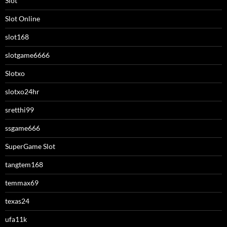
Slot
Slot Online
slot168
slotgame6666
Slotxo
slotxo24hr
sretthi99
ssgame666
SuperGame Slot
tangtem168
temmax69
texas24
ufa11k