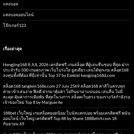
แทงบอล
แทงบอลออนไลน์
โจ๊กเกอร์123
เรื่องล่าสุด
Hengjing168 8 JUL 2026 เครดิตฟรี เกมสล็อต ที่ผู้เล่นชื่นชอบ ที่สุด ฝาก
ประจำรับ 500 เกมคุรภาพ เว็บโปร่งใส ยูสเดียว เล่นได้ทุกเกม สล็อต168
ลงทุนทั้งที่ต้อง ที่นี่เท่านั้น Top 37 by Ezekiel hengjing168d.com
สล็อต168 tangtem168e.com 27 July 2569 สล็อต168 คาสิโนครบทุก
ค่าย เข้าเล่นง่าย ฟีลดี ฝากมาคุ้มค่า ไม่กินมาม่าแน่นอน เล่นลื่น ไม่มี
สะดุด คุ้มค่าการเดิมพัน ที่สุดในวงการ สล็อตเว็บตรง ของรางวัลกำลังรอ
เจ้าของใหม่ Top 8 by Marguerite
188bet เว็บใหญ่ เกมสล็อตยอดนิยม โบนัสแตกบ่อย พร้อมเครดิตฟรี พนัน
ออนไลน์ เว็บใหญ่ เครดิตฟรี Top 88 by Shane 188Bets4.com 18
กันยายน 69