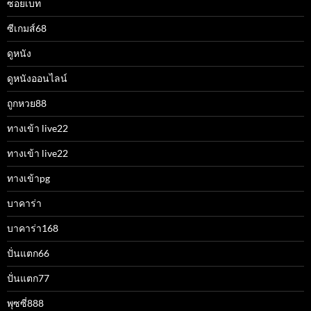
ซอยเบท
ซีเกมส์68
ดูหนัง
ดูหนังออนไลน์
ถูกหวย88
ทางเข้า live22
ทางเข้า live22
ทางเข้าpg
บาคาร่า
บาคาร่า168
ปั่นแตก66
ปั่นแตก77
พุซซี่888