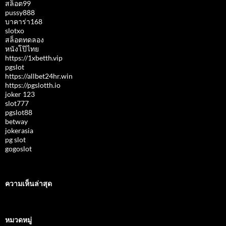
สล็อต99
pussy888
บาคาร่า168
slotxo
สล็อตทดลอง
หนังโป๊ไทย
https://1xbetth.vip
pgslot
https://allbet24hr.win
https://pgslotth.io
joker 123
slot777
pgslot88
betway
jokerasia
pg slot
gogoslot
ความเห็นล่าสุด
หมวดหมู่