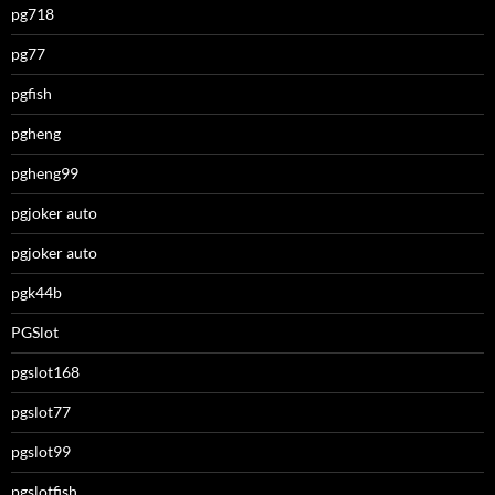
pg718
pg77
pgfish
pgheng
pgheng99
pgjoker auto
pgjoker auto
pgk44b
PGSlot
pgslot168
pgslot77
pgslot99
pgslotfish