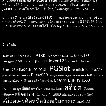
Jinda888 สล็อตเว็บตรง 2026 ประสบการณ์เล่นยุคใหม่ ระบบเสถียร
พร้อมเกมให้เลือกมากมาย 30 กรกฎาคม 2026 เว็บไซต์ แตกง่าย
jin888.asia คาสิโนออนไลน์ เว็บใหญ่ ใหม่ล่าสุด Top 95 by Melba
บาคาร่า 7 กรกฎา 2569 sexy168 เปิดมุมมองใหม่ของเกมบาคาร่า เซียน
บาคาร่าตัวจริงรับ 3 แสน ระบบเสถียร อัปเดตล่าสุด เว็บดี มีโต๊ะให้เลือก
เยอะ บาคาร่า168 สมัครง่าย ได้โปรไว Top 45 by Fausto Sexy168c.com
ป้ายกำกับ
918Kiss
happy168
168slot
188bet
alot666
188betth
fullslotpg
Joker123
hengjing168
jinda55
joker123auto
jinda888
PGSlot
PunPro777
Joker123th
live22slot
PG
PG Slot
pgslotfish
Pussy888
Slotxo
puntaek77
sagame
sagame168
puntaek66
pussy888win
บาคาร่า168
บาคาร่า
tangtem168
คาสิโนออนไลน์
ทางเข้าpg
สล็อต
พุซซี่888
ปั่นแตก66
มหาวิทยาลัยสวนสุนันทา
สล็อต66
สล็อต168
สล็อต888
สล็อต99
สล็อตxo
สล็อตออนไลน์
สล็อต777
สล็อตเครดิตฟรี
สล็อตเว็บตรง
โจ๊กเกอร์123