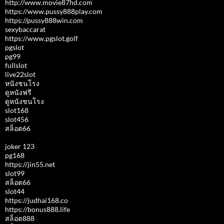
http://www.movie87hd.com
https://www.pussy888play.com
https://pussy888win.com
sexybaccarat
https://www.pgslot.golf
pgslot
pg99
fullslot
live22slot
หนังชนโรง
ดูหนังฟรี
ดูหนังชนโรง
slot168
slot456
สล็อต66
joker 123
pg168
https://jin55.net
slot99
สล็อต66
slot44
https://judhai168.co
https://bonus888.life
สล็อต888