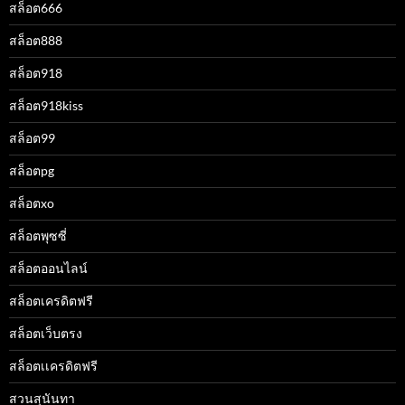
สล็อต666
สล็อต888
สล็อต918
สล็อต918kiss
สล็อต99
สล็อตpg
สล็อตxo
สล็อตพุซซี่
สล็อตออนไลน์
สล็อตเครดิตฟรี
สล็อตเว็บตรง
สล็อตเเครดิตฟรี
สวนสุนันทา