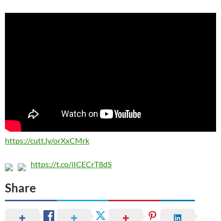
https://cutt.ly/orXxCMrk
https://t.co/iICECrT8dS
Share