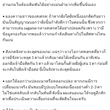
อ่านเกมในห้องเดิมพันได้อย่างแม่นยำมากเพิ่มขึ้นนั่นเอง
• มองความยาวของสเตรค: ถ้าหากฝั่งใดฝั่งหนึ่งออกติดกันยาว
มันเป็นสัญญาณบอกว่าฝั่งนั้นกำลังดีกว่าในตอนนั้น ซึ่งพวกเรา
สามารถเล่น sagame กลางสเตรคได้อย่างปลอดภัย เพราะว่ามี
ข้อมูลรองรับมากพอแล้วว่าเกมกำลังเดินทางไปในทิศทางไหน
กันแน่
• สังเกตจังหวะสะดุดของเกม: แน่ๆว่า บางโอกาสสเตรคที่ยาวก็
อาจมีจังหวะหลุด 1 ตาแล้วกลับมาต่อได้เหมือนกัน อาทิเช่น
ออกฝั่งเจ้ามือติดกัน 5 ตา แล้วมาโดนกั้นด้วยฝั่งผู้เล่น 1 ตา ก่อนที่
จะกลับไปฝั่งเจ้ามือต่อ นี่เป็นจังหวะสะดุดนั่นเอง
• แยกให้ออกว่าแปลงแนวหรือหลอกแปลง: หากเกมมีการ
เปลี่ยนแนวจริง มันชอบมีรูปแบบใหม่ต่อเนื่องอย่างต่ำ 2-3 ตา
ไม่ใช่แค่สลับแล้วกลับในทันที ดังนั้น ผมเสนอแนะให้รอดูอีกสัก
ตาเพื่อประเมินความเสี่ยงก่อนที่จะตัดสินใจนะครับ