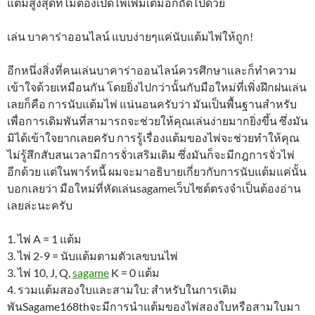
แต้มสูงสุดที่ไม่ต้องเปิดไพ่เพิ่มเติมอีกถัดไปด้วย
เล่น บาคาร่าออนไลน์ แบบง่ายๆแค่นับแต้มไพ่ให้ถูก!
อีกหนึ่งสิ่งที่คนเล่นบาคาร่าออนไลน์ควรศึกษาและก็ทำความ
เข้าใจด้วยเหมือนกัน โดยยิ่งไปกว่านั้นกับมือใหม่ที่เพิ่งฝึกฝนเล่น
เลยก็คือ การนับแต้มไพ่ แน่นอนครับว่า มันเป็นพื้นฐานสำหรับ
เพื่อการเดิมพันที่สามารถจะช่วยให้คุณเล่นง่ายมากยิ่งขึ้น ซึ่งมัน
มิได้เข้าใจยากเลยครับ การรู้เรื่องแต้มของไพ่จะช่วยทำให้คุณ
ไม่รู้สึกสับสนเวลามีการจั่วเสริมเติม ซึ่งมันก็จะมีกฎการจั่วไพ่
อีกด้วย แต่ในพาร์ทนี้ ผมจะมาอธิบายเกี่ยวกับการนับแต้มแค่นั้น
บอกเลยว่า มือใหม่ที่หัดเล่นsagameเว็บไซต์ตรงจำเป็นต้องอ่าน
เลยล่ะนะครับ
1. ไพ่ A = 1 แต้ม
3. ไพ่ 2-9 = นับแต้มตามตัวเลขบนไพ่
3. ไพ่ 10, J, Q,
sagame
K = 0 แต้ม
4. รวมแต้มสองใบและสามใบ: สำหรับในการเดิม
พันSagame168thจะมีการนำแต้มของไพ่สองใบหรือสามใบมา