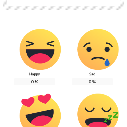
Happy
Sad
0
%
0
%