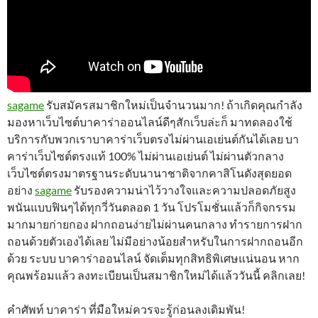
sagame
รับสมัครสมาชิกใหม่เป็นจำนวนมาก! ถ้าเกิดคุณกำลัง
มองหาเว็บไซต์บาคาร่าออนไลน์ดีๆสักเว็บล่ะก็ มาทดลองใช้
บริการกับพวกเราบาคาร่าเว็บตรงไม่ผ่านเอเย่นต์กันได้เลย บา
คาร่าเว็บไซต์ตรงแท้ 100% ไม่ผ่านเอเย่นต์ ไม่ผ่านตัวกลาง
เว็บไซต์ตรงมาตรฐานระดับนานาชาติจากคาสิโนดังสุดยอด
อย่าง
sagame
รับรองความน่าไว้วางใจและความปลอดภัยสูง
พนันแบบฟินๆได้ทุกวี่วันตลอด 1 วัน โปรโมชั่นแล้วก็กิจกรรม
มากมายก่ายกอง ฝากถอนง่ายไม่ผ่านคนกลาง ทำรายการฝาก
ถอนด้วยตัวเองได้เลย ไม่มีอย่างน้อยสำหรับในการฝากถอนอีก
ด้วย ระบบ บาคาร่าออนไลน์ จัดเต็มทุกสิทธิพิเศษแน่นอน หาก
คุณพร้อมแล้ว ลงทะเบียนเป็นสมาชิกใหม่ได้แล้ววันนี้ คลิกเลย!
คำศัพท์ บาคาร่า ที่มือใหม่ควรจะรู้ก่อนลงเดิมพัน!