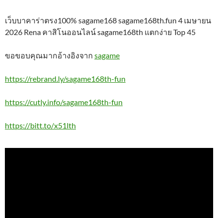
เว็บบาคาร่าตรง100% sagame168 sagame168th.fun 4 เมษายน
2026 Rena คาสิโนออนไลน์ sagame168th แตกง่าย Top 45
ขอขอบคุณมากอ้างอิงจาก
sagame
https://rebrand.ly/sagame168th-fun
https://cutly.info/sagame168th-fun
https://bitt.to/x51lth