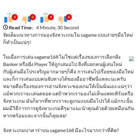
0
0
0
0
Read Time:
4 Minute, 30 Second
จัดเต็มแนวทางการมองจังหวะเกมใน sagame แบบง่ายๆมือใหม่
ก็ทำเป็นแน่ๆ!
ในเมื่อการเล่น sagame168 ไม่ใช่แค่เรื่องของการเลือกฝั่ง
Banker หรือฝั่ง Player ให้ถูกเสมอไป สิ่งที่แยกคนผู้เล่นใหม่
กับผู้เล่นมือโปรเจริญมากมายๆก็คือ การเล่นไปเรื่อยของมือใหม่
และก็การเล่นแบบคนจับทางได้ของมืออาชีพนี่แหละนะครับ
หมายคือเรื่องของการอ่านจังหวะของเกมให้เป็นนั่นเอง แน่ๆว่า
แม้พวกเราจะเล่นตลอด แต่ถ้าพวกเรามองไม่เห็นแพทเทิร์นหรือ
จังหวะเกม มันก็ยากที่พวกเราจะดูเกมแบบมือโปรได้ แม้กระนั้น
ผมมีวิธีการการดูจังหวะเกมดีๆมาแนะนำคุณด้วยด้วยเหมือนกัน
หากพร้อมและจากนั้นก็ลุยเลย!
จังหวะเกมบาคาร่าบน sagame168 มีอะไรมากกว่าที่คิด?