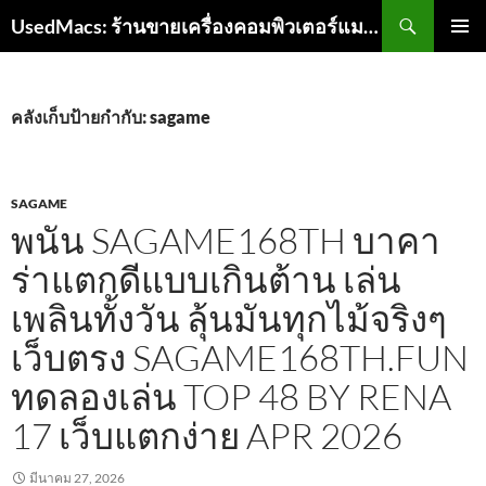
ค้นหา
UsedMacs: ร้านขายเครื่องคอมพิวเตอร์แมคมือสอง
ข้าม
เมนูหลัก
ไป
ยัง
เนื้อหา
คลังเก็บป้ายกำกับ: sagame
SAGAME
พนัน SAGAME168TH บาคา
ร่าแตกดีแบบเกินต้าน เล่น
เพลินทั้งวัน ลุ้นมันทุกไม้จริงๆ
เว็บตรง SAGAME168TH.FUN
ทดลองเล่น TOP 48 BY RENA
17 เว็บแตกง่าย APR 2026
มีนาคม 27, 2026