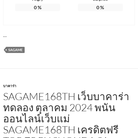
0
%
0
%
…
SAGAME
บาคาร่า
SAGAME168TH เว็บบาคาร่า
ทดลอง ตุลาคม 2024 พนัน
ออนไลน์เว็บแม่
SAGAME168TH เครดิตฟรี