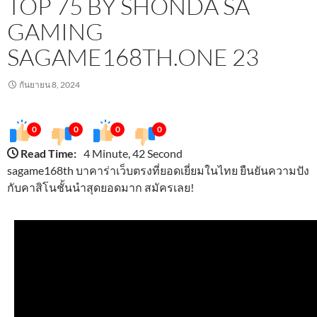
TOP 75 BY SHONDA SA
GAMING
SAGAME168TH.ONE 23
กันยายน 8, 2024
0
0
0
0
Read Time:
4 Minute, 42 Second
sagame168th บาคาร่าเว็บตรงที่ยอดเยี่ยมในไทย ยืนยันความปัง
กับคาสิโนชั้นนำสุดยอดมาก สมัครเลย!