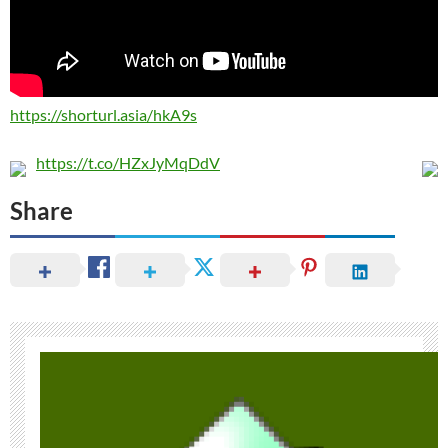
https://shorturl.asia/hkA9s
https://t.co/HZxJyMqDdV
Share