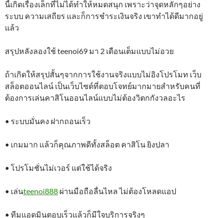
นี้เกิดเรื่องเล็กที่ไม่ได้ทำให้หมดสนุก เพราะว่าจุดหลักๆอย่าง
ระบบ ความเสถียร และก็การชำระเงินจริง เขาทำได้ดีมากอยู่
แล้ว
สรุปหลังลองใช้ teenoi69 มา 2 เดือนเต็มแบบไม่อวย
ถ้าเกิดให้สรุปสั้นๆจากการใช้งานจริงแบบไม่อิงโปรโมท เว็บ
สล็อตออนไลน์ เป็นเว็บไซต์ที่ตอบโจทย์มากมายสำหรับคนที่
ต้องการเล่นคาสิโนออนไลน์แบบไม่ต้องวิตกกังวลอะไร
• ระบบมั่นคง ฝากถอนเร็ว
• เกมมาก แล้วก็คุณภาพดีทั้งสล็อต คาสิโน ยิงปลา
• โปรโมชั่นไม่เวอร์ แต่ใช้ได้จริง
• เล่น
teenoi888
ผ่านมือถือลื่นไหล ไม่ต้องโหลดแอป
• ทีมแอดมินตอบเร็วแล้วก็มีใจบริการจริงๆ