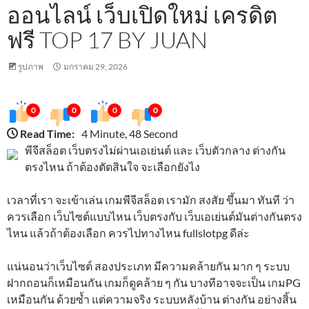
ออนไลน์ เว็บเปิดใหม่ เครดิต
ฟรี TOP 17 BY JUAN
รูปภาพ
มกราคม 29, 2026
0
0
0
0
Read Time:
4 Minute, 48 Second
พีจีสล็อต เว็บตรงไม่ผ่านเอเย่นต์ และ เว็บตัวกลาง ต่างกัน
ตรงไหน ถ้าต้องตัดสินใจ จะเลือกยังไง
เวลาที่เรา จะเข้าเล่น เกมพีจีสล็อต เรามัก สงสัย ขึ้นมา ทันที ว่า
ควรเลือก เว็บไซต์แบบไหน เว็บตรงกับ เว็บเอเย่นต์มันต่างกันตรง
ไหน แล้วถ้าต้องเลือก ควรไปทางไหน fullslotpg ดีล่ะ
แน่นอนว่าเว็บไซต์ สองประเภท มีความคล้ายกัน มาก ๆ ระบบ
ฝากถอนก็เหมือนกัน เกมก็ดูคล้าย ๆ กัน บางทีอาจจะเป็น เกมPG
เหมือนกัน ด้วยซ้ำ แต่ความจริง ระบบหลังบ้าน ต่างกัน อย่างสิ้น