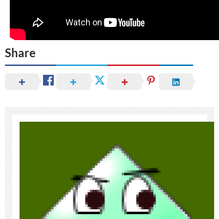
Share