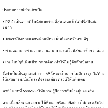
ประสบการณ์ส่วนตัวเป็น
• PG ยังเป็นค่ายที่โบนัสแตกง่ายที่สุด เล่นแล้วได้ฟรีสปินบ่อ
ยมาก
• Joker มีจังหวะแตกหนักแม้กระนั้นต้องรอจังหวะดีๆ
• ค่ายนอกบางค่าย ภาพงามมากมาย แต่โบนัสออกช้ากว่าน้อย
• เกมใหม่ๆที่เพิ่มเข้ามาทุกเดือน ทำให้ไม่รู้จักสึกเบื่อเลย
สิ่งจำเป็นเป็นทุกเกมteenoi69 โหลดเร็วมาก ไม่มีกระตุก ไม่ค้าง
ให้เสียอารมณ์แม้กระทั้งรอบเดียว ตรงนี้ให้แต้มเต็ม
คาสิโนสดที่ teenoi69 ให้ความรู้สึกราวกับนั่งอยู่บ่อนจริง
หากเบื่อสล็อตแล้วอยากได้ฟีลเอาจริงเอาจังบ้าง ก็มักจะสลับไป