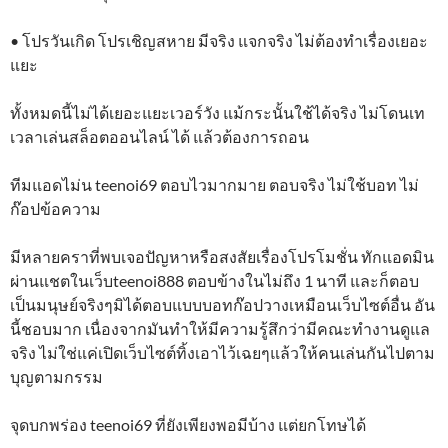
• โปรวันเกิด โปรเชิญสหาย มีจริง แจกจริง ไม่ต้องทำเรื่องเยอะ
แยะ
ทั้งหมดนี้ไม่ได้เยอะแยะเวอร์วัง แม้กระนั้นใช้ได้จริง ไม่โดนเท
เวลาเล่นสล็อตออนไลน์ ได้ แล้วต้องการถอน
ทีมแอดไม่น teenoi69 ตอบไวมากมาย ตอบจริง ไม่ใช้บอท ไม่
ก๊อปข้อความ
มีหลายคราที่พบเจอปัญหาหรือสงสัยเรื่องโปรโมชั่น ทักแอดมิน
ผ่านแชตในเว็บteenoi888 ตอบข้างในไม่ถึง 1 นาที และก็ตอบ
เป็นมนุษย์จริงๆมิได้ตอบแบบบอทก๊อปวางเหมือนเว็บไซต์อื่น อัน
นี้ชอบมาก เนื่องจากมันทำให้มีความรู้สึกว่ามีคณะทำงานดูแล
จริง ไม่ใช่แค่เปิดเว็บไซต์ทิ้งเอาไว้เฉยๆแล้วให้คนเล่นกันไปตาม
บุญตามกรรม
จุดบกพร่อง teenoi69 ที่ยังเพียงพอมีบ้าง แต่ยกโทษได้