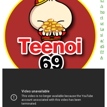
s:/
/s
ho
rt
ur
l.a
si
a/
gS
Ff
A