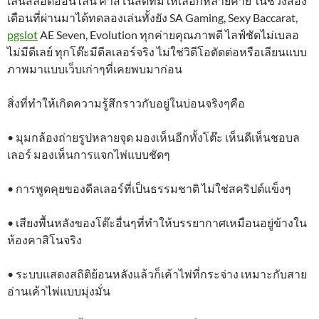
เล่นสล็อตออนไลน์ คาสิโนสดที่มีให้เลือกหลายค่าย ในช่วงสอง
เดือนที่ผ่านมาได้ทดลองเล่นทั้งยัง SA Gaming, Sexy Baccarat,
pgslot
AE Seven, Evolution ทุกค่ายคุณภาพดี ไลฟ์ชัดไม่เบลอ
ไม่มีดีเลย์ ทุกโต๊ะมีดีลเลอร์จริง ไม่ใช่วิดีโอตัดต่อหรือเลียนแบบ
ภาพมาแบบเว็บเก่าๆที่เคยพบมาก่อน
สิ่งที่ทำให้เกิดความรู้สึกราวกับอยู่ในบ่อนจริงๆคือ
• มุมกล้องถ่ายรูปหลายจุด มองเห็นอีกทั้งโต๊ะ เห็นดีเห็นชอบล
เลอร์ มองเห็นการแจกไพ่แบบชัดๆ
• การพูดคุยของดีลเลอร์ที่เป็นธรรมชาติ ไม่ใช่สคริปต์แข็งๆ
• เสียงพื้นหลังของโต๊ะอื่นๆที่ทำให้บรรยากาศเหมือนอยู่ข้างใน
ห้องคาสิโนจริง
• ระบบแสดงสถิติย้อนหลังแล้วก็เค้าไพ่ที่กระจ่าง เหมาะกับสาย
อ่านเค้าไพ่แบบมุ่งมั่น