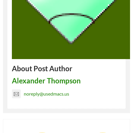
About Post Author
Alexander Thompson
noreply@usedmacs.us