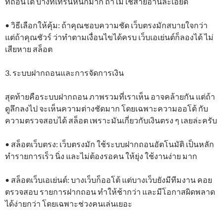
ที่ถอนได้ บางทีเทิร์นหนักมาก ถ้าไม่ใช่สายอ่านละเอียด
• วิธีเลือกให้คุ้ม: ถ้าคุณชอบความชัด เว็บตรงมักสบายใจกว่า
แต่ถ้าคุณชัวร์ ว่าทำตามเงื่อนไขได้ครบ เว็บเอเย่นต์ก็ลองได้ ไม่
เสียหาย สล็อต
3. ระบบฝากถอนและการจัดการเงิน
สุดท้ายคือระบบฝากถอน ภาพรวมที่เราเห็น อาจคล้ายกัน แต่ถ้า
ดูลึกลงไป จะเห็นความต่างชัดมาก โดยเฉพาะความออโต้ กับ
ความตรวจสอบได้ สล็อต เพราะมันเกี่ยวกับเงินตรง ๆ เลยล่ะครับ
• สล็อตเว็บตรง: เว็บตรงมัก ใช้ระบบฝากถอนอัตโนมัติ เป็นหลัก
ทำรายการเร็ว นิ่ง และไม่ต้องรอคน ให้ยุ่ง ใช้งานง่าย มาก
• สล็อตเว็บเอเย่นต์: บางเว็บก็ออโต้ แต่บางเว็บยังมีทีมงาน คอย
ตรวจสอบ รายการฝากถอน ทำให้ช้ากว่า และมีโอกาสผิดพลาด
ได้ง่ายกว่า โดยเฉพาะช่วงคนเล่นเยอะ