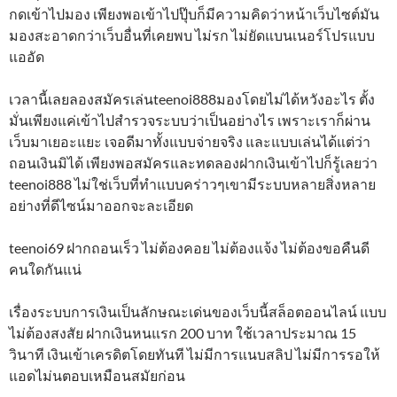
กดเข้าไปมอง เพียงพอเข้าไปปุ๊บก็มีความคิดว่าหน้าเว็บไซต์มัน
มองสะอาดกว่าเว็บอื่นที่เคยพบ ไม่รก ไม่ยัดแบนเนอร์โปรแบบ
แออัด
เวลานี้เลยลองสมัครเล่นteenoi888มองโดยไม่ได้หวังอะไร ตั้ง
มั่นเพียงแค่เข้าไปสำรวจระบบว่าเป็นอย่างไร เพราะเราก็ผ่าน
เว็บมาเยอะแยะ เจอดีมาทั้งแบบจ่ายจริง และแบบเล่นได้แต่ว่า
ถอนเงินมิได้ เพียงพอสมัครและทดลองฝากเงินเข้าไปก็รู้เลยว่า
teenoi888 ไม่ใช่เว็บที่ทำแบบคร่าวๆเขามีระบบหลายสิ่งหลาย
อย่างที่ดีไซน์มาออกจะละเอียด
teenoi69 ฝากถอนเร็ว ไม่ต้องคอย ไม่ต้องแจ้ง ไม่ต้องขอคืนดี
คนใดกันแน่
เรื่องระบบการเงินเป็นลักษณะเด่นของเว็บนี้สล็อตออนไลน์ แบบ
ไม่ต้องสงสัย ฝากเงินหนแรก 200 บาท ใช้เวลาประมาณ 15
วินาที เงินเข้าเครดิตโดยทันที ไม่มีการแนบสลิป ไม่มีการรอให้
แอดไม่นตอบเหมือนสมัยก่อน