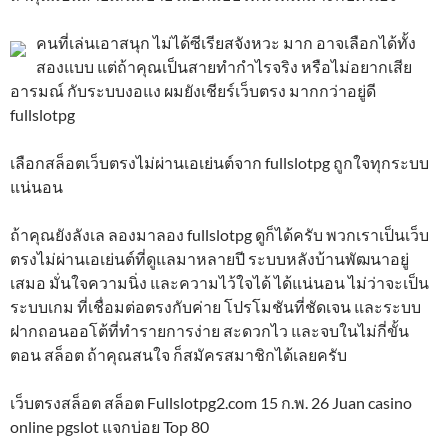
คนที่เล่นเอาสนุก ไม่ได้ซีเรียสจังหวะ มาก อาจเลือกได้ทั้ง
สองแบบ แต่ถ้าคุณเป็นสายทำกำไรจริง หรือไม่อยากเสีย
อารมณ์ กับระบบงอแง ผมยังเชียร์เว็บตรง มากกว่าอยู่ดี
fullslotpg
เลือกสล็อตเว็บตรงไม่ผ่านเอเย่นต์จาก fullslotpg ถูกใจทุกระบบ
แน่นอน
ถ้าคุณยังลังเล ลองมาลอง fullslotpg ดูก็ได้ครับ พวกเราเป็นเว็บ
ตรงไม่ผ่านเอเย่นต์ที่ดูแลมาหลายปี ระบบหลังบ้านพัฒนาอยู่
เสมอ มั่นใจความนิ่ง และความไว้ใจได้ ได้แน่นอน ไม่ว่าจะเป็น
ระบบเกม ที่เชื่อมต่อตรงกับค่าย โปรโมชันที่ชัดเจน และระบบ
ฝากถอนออโต้ที่ทำรายการง่าย สะดวกไว และจบในไม่กี่ขั้น
ตอน สล็อต ถ้าคุณสนใจ ก็สมัครสมาชิกได้เลยครับ
เว็บตรงสล็อต สล็อต Fullslotpg2.com 15 ก.พ. 26 Juan casino
online pgslot แจกบ่อย Top 80