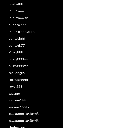
pokbet88
PunPro66
PunPro66.tv
punpro777
PunPro777.work
puntaek66
puntaek77
Pussy888
pussy888fun
pussy888win
redkong89
rockstar66m
royal558
sagame
sagame168
sagame168th
sawan888 เครดิตฟรี
sawan888 เครดิตฟรี
sbobet168