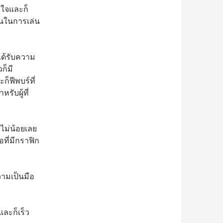
อใจและก็
ต้นในการเล่น
ได้รับความ
ก็มี
็ฟีพบร์ที่
หรับผู้ที่
ไม่น้อยเลย
อที่มีกราฟิก
วามเป็นมือ
ละก็เร็ว