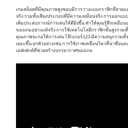
เกมสล็อตที่มีคุณภาพสูงชอบมีการวางแบบกราฟิกที่สวยแ
จริง รวมทั้งเสียงประกอบที่มีความเหมือนจริง การออกแบบท
เพิ่มประสบการณ์การเล่นให้ดียิ่งขึ้น ทำให้คุณรู้สึกเหมือน
ของเกมอย่างแท้จริง การใช้เทคโนโลยีกราฟิกขั้นสูงรวมทั้งเ
คุณภาพจะก่อให้การเล่น โจ๊กเกอร์123 มีความสนุกรวมทั้งน
เยอะขึ้น ยกตัวอย่างเช่น การใช้ภาพเคลื่อนไหวที่น่าทึ่งและ
เอฟเฟกต์ที่ช่วยสร้างบรรยากาศของเกม