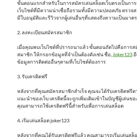
ขั้นตอนแรกสำหรับในการสมัครเล่นสล็อตเว็บตรงเป็นการ
เว็บไซต์ที่มีความน่าเชื่อถือรวมทั้งมีความปลอดภัย ตรวจสอ
มีใบอนุมัติและรีวิวจากผู้เล่นอื่นๆที่แสดงถึงความเป็นมา
2. ลงทะเบียนสมัครสมาชิก
เมื่อคุณพบเว็บไซต์ที่ปรารถนาแล้ว ขั้นตอนถัดไปคือการสม
สมาชิก ให้กรอกข้อมูลที่จำเป็นต้องดังเช่น ชื่อ,
Joker123
อี
ข้อมูลการติดต่ออื่นๆตามที่เว็บไซต์ต้องการ
3. รับเครดิตฟรี
หลังจากที่คุณสมัครสมาชิกสำเร็จ คุณจะได้รับเครดิตฟรี
แนะนำของเว็บ เครดิตนี้จะถูกเพิ่มเติมเข้าในบัญชีผู้เล่นขอ
คุณสามารถใช้เครดิตฟรีนี้สำหรับเพื่อการเล่นสล็อต
4. เริ่มเล่นสล็อต joker123
หลังจากที่คุณได้รับเครดิตฟรีแล้ว คุณสามารถเริ่มเล่นสล็อ