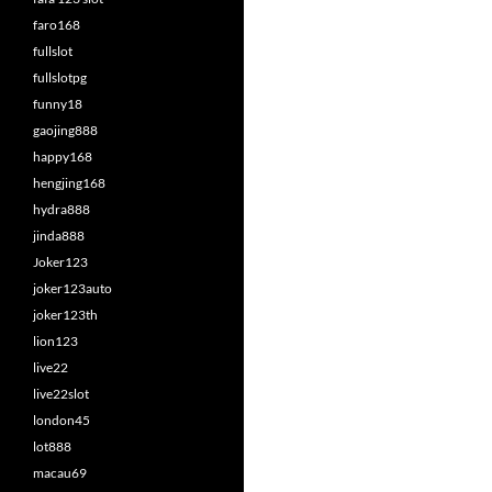
faro168
fullslot
fullslotpg
funny18
gaojing888
happy168
hengjing168
hydra888
jinda888
Joker123
joker123auto
joker123th
lion123
live22
live22slot
london45
lot888
macau69