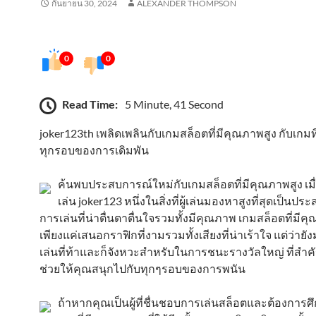
กันยายน 30, 2024
ALEXANDER THOMPSON
0
0
Read Time:
5 Minute, 41 Second
joker123th เพลิดเพลินกับเกมสล็อตที่มีคุณภาพสูง กับเกมที
ทุกรอบของการเดิมพัน
ค้นพบประสบการณ์ใหม่กับเกมสล็อตที่มีคุณภาพสูง เมื่
เล่น joker123 หนึ่งในสิ่งที่ผู้เล่นมองหาสูงที่สุดเป็นป
การเล่นที่น่าตื่นตาตื่นใจรวมทั้งมีคุณภาพ เกมสล็อตที่มีค
เพียงแค่เสนอกราฟิกที่งามรวมทั้งเสียงที่น่าเร้าใจ แต่ว่าย
เล่นที่ท้าและก็จังหวะสำหรับในการชนะรางวัลใหญ่ ที่สำคั
ช่วยให้คุณสนุกไปกับทุกๆรอบของการพนัน
ถ้าหากคุณเป็นผู้ที่ชื่นชอบการเล่นสล็อตและต้องการ