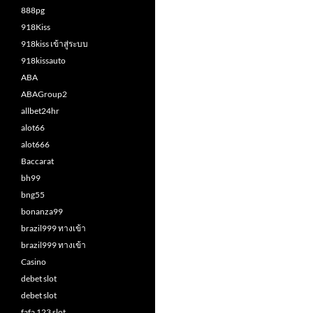
888pg
918Kiss
918kiss เข้าสู่ระบบ
918kissauto
ABA
ABAGroup2
allbet24hr
alot66
alot666
Baccarat
bh99
bng55
bonanza99
brazil999 ทางเข้า
brazil999 ทางเข้า
Casino
debet slot
debet slot
fafa 123 slot