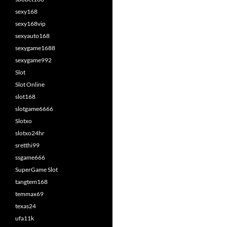
sexy168
sexy168vip
sexyauto168
sexygame1688
sexygame992
Slot
Slot Online
slot168
slotgame6666
Slotxo
slotxo24hr
sretthi99
ssgame666
SuperGame Slot
tangtem168
temmax69
texas24
ufa11k