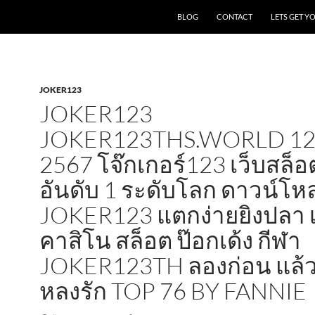
ข้ามไปยังเนื้อหา
BLOG
CONTACT
LETS GET Y
JOKER123
JOKER123
JOKER123THS.WORLD 12 
2567 โจ๊กเกอร์123 เว็บสล็อ
อันดับ 1 ระดับโลก ดาวน์โห
JOKER123 แตกง่ายยิงปลา 
คาสิโน สล็อต ป๊อกเด้ง กีฬา
JOKER123TH ลองก่อน แล้
หลงรัก TOP 76 BY FANNIE