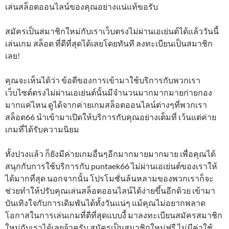
เล่นสล็อตออนไลน์ของคุณอย่างแน่แท้ขอรับ
สมัครเป็นสมาชิกใหม่กับเราเว็บตรงไม่ผ่านเอเย่นต์ได้แล้ววันนี้
เล่นเกม สล็อต ที่ดีที่สุดได้เลยโดยทันที ลงทะเบียนเป็นสมาชิก
เลย!
คุณจะเห็นได้ว่า ข้อดีของการเข้ามาใช้บริการกับพวกเรา
เว็บไซต์ตรงไม่ผ่านเอเย่นต์นั้นมีจำนวนมากมากมายก่ายกอง
มากแค่ไหน ดูได้จากค่ายเกมสล็อตออนไลน์ต่างๆที่พวกเรา
สล็อต66 นำเข้ามาเปิดให้บริการกับคุณอย่างเต็มที่ เว้นแต่ค่าย
เกมที่ได้รับความนิยม
ทั้งปวงแล้ว ก็ยังมีค่ายเกมอื่นๆอีกมากมายมากมาย เพื่อคุณได้
สนุกกับการใช้บริการกับ puntaek66 ไม่ผ่านเอเย่นต์ของเราให้
ได้มากที่สุด นอกจากนั้น โปรโมชั่นล้นหลามของพวกเราก็จะ
ช่วยทำให้ปรับคุณเล่นสล็อตออนไลน์ได้ง่ายขึ้นอีกด้วย เข้ามา
บันเทิงใจกับการเดิมพันได้ทั้งวันแน่ๆ แม้คุณไม่อยากพลาด
โอกาสในการเล่นเกมที่ดีที่สุดแบบงี้ มาลงทะเบียนสมัครสมาชิก
ใหม่กับเราได้เลยจ้าครับ สมัครเป็นสมาชิกใหม่ฟรี ไม่มีค่าใช้