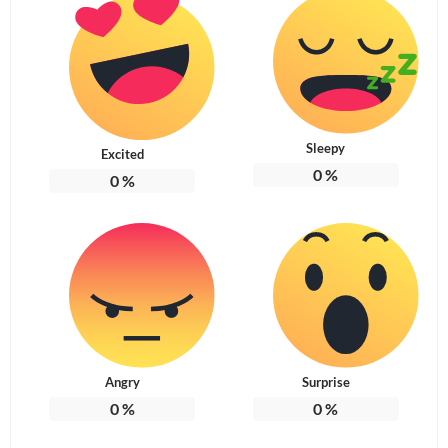
Sleepy
Excited
0
%
0
%
Angry
Surprise
0
%
0
%