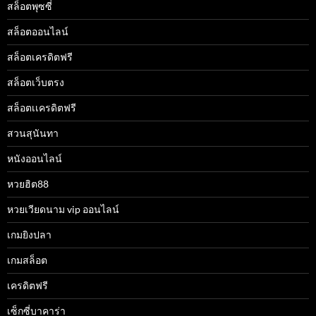
สล็อตพุซซี่
สล็อตออนไลน์
สล็อตเครดิตฟรี
สล็อตเว็บตรง
สล็อตเเครดิตฟรี
สวนสุนันทา
หนังออนไลน์
หวยฮิต88
หวยเวียดนาม vip ออนไลน์
เกมยิงปลา
เกมสล็อต
เครดิตฟรี
เซ็กซี่บาคาร่า