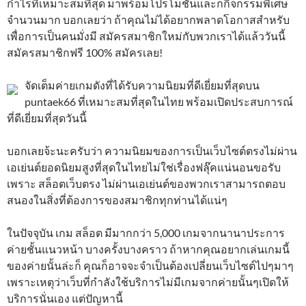
กำไรที่เหมาะสมที่สุด มาพร้อมโปรโมชั่นและก็กิจกรรมพิเศษ
จำนวนมาก บอกเลยว่า ถ้าคุณไม่ได้อยากพลาดโอกาสสำหรับ
เพื่อการเป็นคนมั่งมี สมัครสมาชิกใหม่กับพวกเราได้แล้ววันนี้
สมัครสมาชิกฟรี 100% สมัครเลย!
จัดเต็มค่ายเกมดังที่ได้รับความนิยมที่ดีเยี่ยมที่สุดบน
puntaek66 ที่เหมาะสมที่สุดในไทย พร้อมเปิดประสบการณ์
ที่ดีเยี่ยมที่สุดวันนี้
บอกเลยจ้ะนะครับว่า ความนิยมของการเป็นเว็บไซต์ตรงไม่ผ่าน
เอเย่นต์ยอดนิยมสูงที่สุดในไทยไม่ใช่เรื่องฟลุ๊คแน่นอนขอรับ
เพราะ สล็อตเว็บตรง ไม่ผ่านเอเย่นต์ของพวกเราสามารถตอบ
สนองในสิ่งที่ต้องการของสมาชิกทุกท่านได้แน่ๆ
ในปัจจุบัน เกม สล็อต มีมากกว่า 5,000 เกมจากนานาประการ
ค่ายชั้นแนวหน้า บางครั้งบางคราว ถ้าหากคุณอยากเล่นเกมนี้
ของค่ายนั้นล่ะก็ คุณก็อาจจะจำเป็นต้องเปลี่ยนเว็บไซต์ไปๆมาๆ
เพราะเหตุว่าเว็บที่กำลังใช้บริการไม่มีเกมจากค่ายนั้นๆเปิดให้
บริการนั่นเอง แต่ปัญหานี้