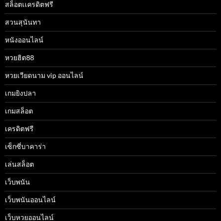
สล็อตเเครดิตฟรี
สวนสุนันทา
หนังออนไลน์
หวยฮิต88
หวยเวียดนาม vip ออนไลน์
เกมยิงปลา
เกมสล็อต
เครดิตฟรี
เซ็กซี่บาคาร่า
เล่นสล็อต
เว็บพนัน
เว็บพนันออนไลน์
เว็บหวยออนไลน์