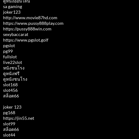
ดูหนังออนไลน์
sa gaming
joker123
http://www.movie87hd.com
https://www.pussy888play.com
https://pussy888win.com
sexybaccarat
https://www.pgslot.golf
pgslot
pg99
fullslot
live22slot
หนังชนโรง
ดูหนังฟรี
ดูหนังชนโรง
slot168
slot456
สล็อต66
joker 123
pg168
https://jin55.net
slot99
สล็อต66
slot44