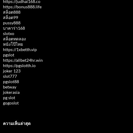
https://judhai168.co
https://bonus888.life
สล็อต888
สล็อต99
pussy888
บาคาร่า168
slotxo
สล็อตทดลอง
หนังโป๊ไทย
https://1xbetth.vip
pgslot
https://allbet24hr.win
https://pgslotth.io
joker 123
slot777
pgslot88
betway
jokerasia
pg slot
gogoslot
ความเห็นล่าสุด