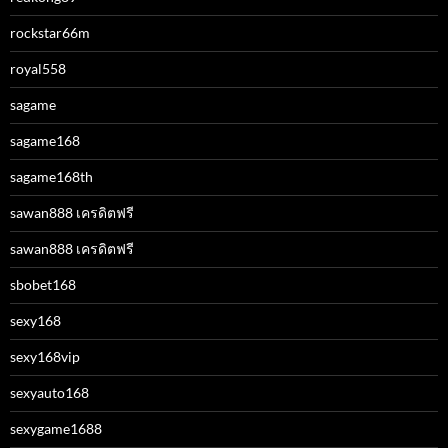
rockstar66m
royal558
sagame
sagame168
sagame168th
sawan888 เครดิตฟรี
sawan888 เครดิตฟรี
sbobet168
sexy168
sexy168vip
sexyauto168
sexygame1688