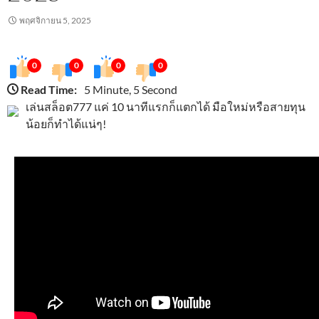
พฤศจิกายน 5, 2025
0
0
0
0
Read Time:
5 Minute, 5 Second
เล่นสล็อต777 แค่ 10 นาทีแรกก็แตกได้ มือใหม่หรือสายทุน
น้อยก็ทำได้แน่ๆ!