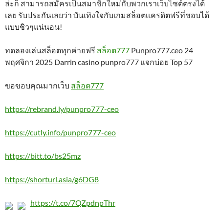
ล่ะก็ สามารถสมัครเป็นสมาชิกใหม่กับพวกเราเว็บไซต์ตรงได้
เลย รับประกันเลยว่า บันเทิงใจกับเกมสล็อตเเครดิตฟรีที่ชอบได้
แบบชิวๆแน่นอน!
ทดลองเล่นสล็อตทุกค่ายฟรี
สล็อต777
Punpro777.ceo 24
พฤศจิกา 2025 Darrin casino punpro777 แจกบ่อย Top 57
ขอขอบคุณมากเว็บ
สล็อต777
https://rebrand.ly/punpro777-ceo
https://cutly.info/punpro777-ceo
https://bitt.to/bs25mz
https://shorturl.asia/g6DG8
https://t.co/7QZpdnpThr