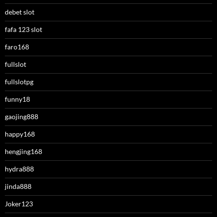
debet slot
fafa 123 slot
faro168
fullslot
fullslotpg
funny18
gaojing888
happy168
hengjing168
hydra888
jinda888
Joker123