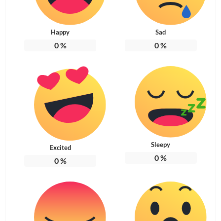
Happy
Sad
0
%
0
%
Sleepy
Excited
0
%
0
%