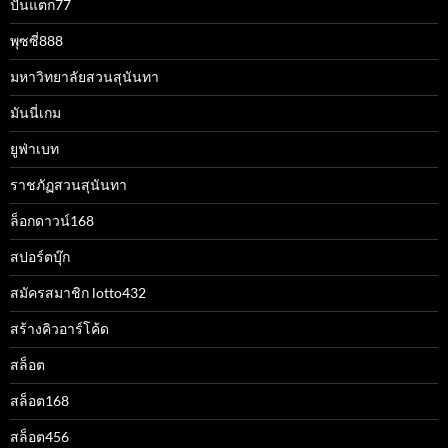
ปั่นแตก77
พุซซี่888
มหาวิทยาลัยสวนสุนันทา
มันนี่เกม
ยูฟ่าเบท
ราชภัฏสวนสุนันทา
ล็อกดาวน์168
สปอร์ตบุ๊ก
สมัครสมาชิก lotto432
สร้างคิวอาร์โค้ด
สล็อต
สล็อต168
สล็อต456