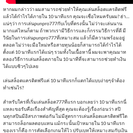
หากผมกล่าวว่า ผมสามารถช่วยทำให้คุณเล่นสล็อตเเครดิตฟรี
แล้วได้กำไรได้ภายใน 10 นาทีแรก คุณจะเชื่อไหมครับผม? ฮ่า…
แน่ๆว่า การเล่นpunpro777กับเว็บที่ตรงนั้น ไม่ว่าจะเล่นนาน
มากแค่ไหนก็ตาม ถ้าพวกเรามีวิธีการและก็กรรมวิธีการที่ดี มี
วินัยในการเล่นpunpro777ที่เหมาะสม แล้วก็มีความพร้อมอยู่
ตลอด ไม่ว่าจะมือใหม่หรือสายทุนน้อยก็สามารถได้กำไรได้
ตั้งแต่ 10 นาทีแรกได้แน่ๆ รวมทั้งในเนื้อหานี้ ผมจะพาคุณมาท
ดลองวิธีการเล่นสล็อตภายใน 10 นาทีที่จะสามารถช่วยทำเงิน
ได้แบบชิวๆไปเลย
เล่นสล็อตแครดิตฟรีแค่ 10 นาทีแรกก็แตกได้แบบง่ายๆจำต้อง
ทำเช่นไร?
สำหรับใครที่เริ่มเล่นสล็อต777ทีแรก บอกเลยว่า 10 นาทีแรกนี่
แหละขอรับคือเรื่องสำคัญที่สุด คุณจะต้องรู้เรื่องก่อนว่า สปิ
นทุกสปินมีอิสรภาพต่อกัน ไม่มีสูตรการเล่นสล็อตเเครดิตฟรีใด
สามารถล็อกผลตอบแทน แม้กระนั้นเป้าหมายใน 10 นาทีแรก
ของเราก็คือ การคัดเลือกเกมให้ไว ปรับเบทให้เหมาะสมกับเงิน