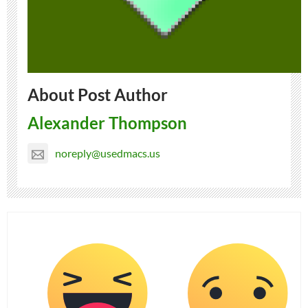
About Post Author
Alexander Thompson
noreply@usedmacs.us