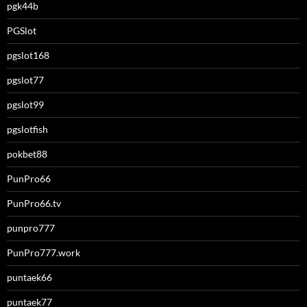
pgk44b
PGSlot
pgslot168
pgslot77
pgslot99
pgslotfish
pokbet88
PunPro66
PunPro66.tv
punpro777
PunPro777.work
puntaek66
puntaek77