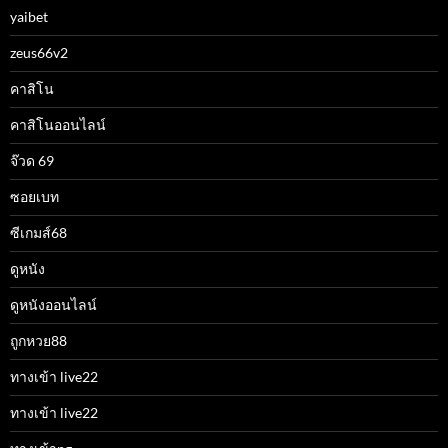
yaibet
zeus66v2
คาสิโน
คาสิโนออนไลน์
จ๊วด 69
ซอยเบท
ซีเกมส์68
ดูหนัง
ดูหนังออนไลน์
ถูกหวย88
ทางเข้า live22
ทางเข้า live22