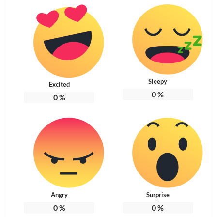
Sleepy
Excited
0
%
0
%
Angry
Surprise
0
%
0
%