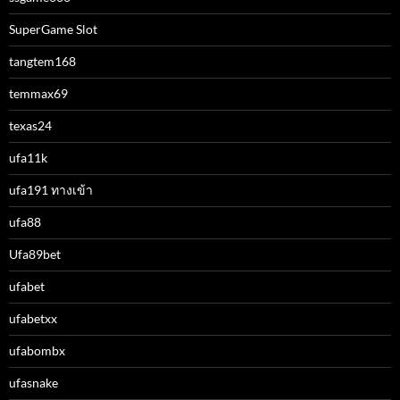
SuperGame Slot
tangtem168
temmax69
texas24
ufa11k
ufa191 ทางเข้า
ufa88
Ufa89bet
ufabet
ufabetxx
ufabombx
ufasnake