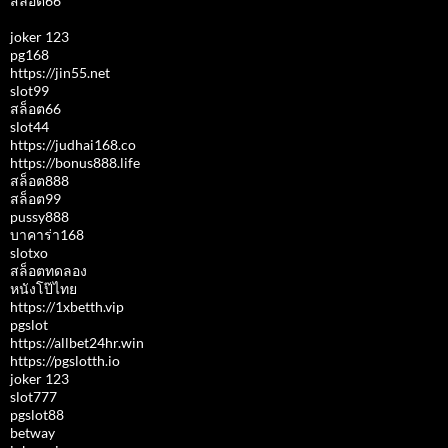
สล็อต66
joker 123
pg168
https://jin55.net
slot99
สล็อต66
slot44
https://judhai168.co
https://bonus888.life
สล็อต888
สล็อต99
pussy888
บาคาร่า168
slotxo
สล็อตทดลอง
หนังโป๊ไทย
https://1xbetth.vip
pgslot
https://allbet24hr.win
https://pgslotth.io
joker 123
slot777
pgslot88
betway