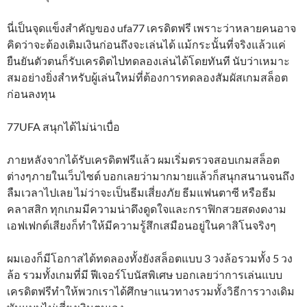
นี่เป็นจุดแข็งสำคัญของ ufa77 เครดิตฟรี เพราะว่าหลายคนอาจ
คิดว่าจะต้องเติมเงินก่อนถึงจะเล่นได้ แม้กระนั้นที่จริงแล้วแค่
ยืนยันตัวตนก็รับเครดิตไปทดลองเล่นได้โดยทันที นับว่าเหมาะ
สมอย่างยิ่งสำหรับผู้เล่นใหม่ที่ต้องการทดลองสัมผัสเกมสล็อต
ก่อนลงทุน
77UFA สนุกได้ไม่น่าเบื่อ
ภายหลังจากได้รับเครดิตฟรีแล้ว ผมเริ่มตรวจสอบเกมสล็อต
ต่างๆภายในเว็บไซต์ บอกเลยว่ามากมายแล้วก็สนุกสนานจนถึง
ลืมเวลาไปเลย ไม่ว่าจะเป็นธีมเสี่ยงภัย ธีมแฟนตาซี หรือธีม
คลาสสิก ทุกเกมมีความน่าดึงดูดใจและกราฟิกสวยสดงดงาม
เอฟเฟกต์เสียงก็ทำให้มีความรู้สึกเสมือนอยู่ในคาสิโนจริงๆ
ผมเองก็มีโอกาสได้ทดลองทั้งยังสล็อตแบบ 3 วงล้อรวมทั้ง 5 วง
ล้อ รวมทั้งเกมที่มี ฟีเจอร์โบนัสพิเศษ บอกเลยว่าการเล่นแบบ
เครดิตฟรีทำให้พวกเราได้ศึกษาแนวทางรวมทั้งวิธีการวางเดิม