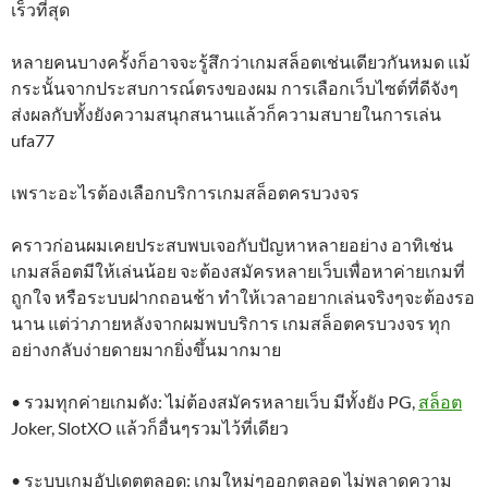
เร็วที่สุด
หลายคนบางครั้งก็อาจจะรู้สึกว่าเกมสล็อตเช่นเดียวกันหมด แม้
กระนั้นจากประสบการณ์ตรงของผม การเลือกเว็บไซต์ที่ดีจังๆ
ส่งผลกับทั้งยังความสนุกสนานแล้วก็ความสบายในการเล่น
ufa77
เพราะอะไรต้องเลือกบริการเกมสล็อตครบวงจร
คราวก่อนผมเคยประสบพบเจอกับปัญหาหลายอย่าง อาทิเช่น
เกมสล็อตมีให้เล่นน้อย จะต้องสมัครหลายเว็บเพื่อหาค่ายเกมที่
ถูกใจ หรือระบบฝากถอนช้า ทำให้เวลาอยากเล่นจริงๆจะต้องรอ
นาน แต่ว่าภายหลังจากผมพบบริการ เกมสล็อตครบวงจร ทุก
อย่างกลับง่ายดายมากยิ่งขึ้นมากมาย
• รวมทุกค่ายเกมดัง: ไม่ต้องสมัครหลายเว็บ มีทั้งยัง PG,
สล็อต
Joker, SlotXO แล้วก็อื่นๆรวมไว้ที่เดียว
• ระบบเกมอัปเดตตลอด: เกมใหม่ๆออกตลอด ไม่พลาดความ