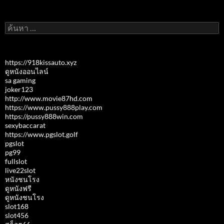
ค้นหา
สำหรับ:
https://918kissauto.xyz
ดูหนังออนไลน์
sa gaming
joker123
http://www.movie87hd.com
https://www.pussy888play.com
https://pussy888win.com
sexybaccarat
https://www.pgslot.golf
pgslot
pg99
fullslot
live22slot
หนังชนโรง
ดูหนังฟรี
ดูหนังชนโรง
slot168
slot456