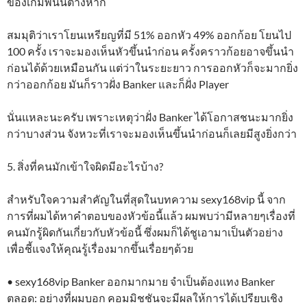
ของเกมพนันต่างหาก
สมมุติว่าเราโยนเหรียญที่มี 51% ออกหัว 49% ออกก้อย โยนไป
100 ครั้ง เราจะมองเห็นหัวขึ้นนำก่อน ครั้งคราวก้อยอาจขึ้นนำ
ก่อนได้ด้วยเหมือนกัน แต่ว่าในระยะยาว การออกหัวก็จะมากยิ่ง
กว่าออกก้อย มันก็ราวฝั่ง Banker และก็ฝั่ง Player
นั่นแหละนะครับ เพราะเหตุว่าฝั่ง Banker ได้โอกาสชนะมากยิ่ง
กว่าบางส่วน จังหวะที่เราจะมองเห็นขึ้นนำก่อนก็เลยมีสูงยิ่งกว่า
5. สิ่งที่คนมักเข้าใจผิดมีอะไรบ้าง?
สำหรับใจความสำคัญในที่สุดในบทความ sexy168vip นี้ จาก
การที่ผมได้หาคำตอบของหัวข้อนี้แล้ว ผมพบว่ามีหลายๆเรื่องที่
คนมักรู้ผิดกันเกี่ยวกับหัวข้อนี้ ซึ่งผมก็ได้ชูเอามาเป็นตัวอย่าง
เพื่อชี้แจงให้คุณรู้เรื่องมากขึ้นเรื่อยๆด้วย
• sexy168vip Banker ออกมากมาย จำเป็นต้องแทง Banker
ตลอด: อย่างที่ผมบอก คอมมิชชันจะมีผลให้การได้เปรียบเชิง