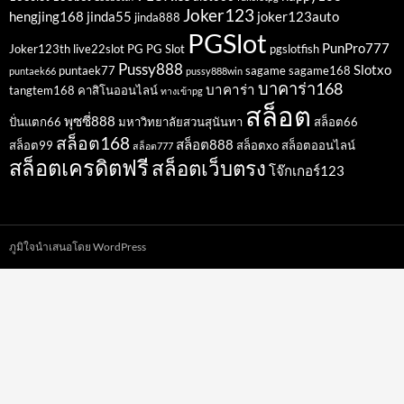
Joker123
hengjing168
jinda55
joker123auto
jinda888
PGSlot
PunPro777
Joker123th
live22slot
PG
PG Slot
pgslotfish
Pussy888
Slotxo
puntaek77
sagame
sagame168
puntaek66
pussy888win
บาคาร่า168
บาคาร่า
tangtem168
คาสิโนออนไลน์
ทางเข้าpg
สล็อต
พุซซี่888
ปั่นแตก66
มหาวิทยาลัยสวนสุนันทา
สล็อต66
สล็อต168
สล็อต888
สล็อต99
สล็อตxo
สล็อตออนไลน์
สล็อต777
สล็อตเครดิตฟรี
สล็อตเว็บตรง
โจ๊กเกอร์123
ภูมิใจนำเสนอโดย WordPress