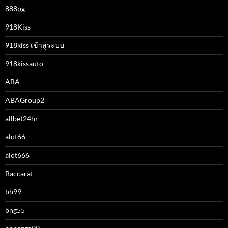
888pg
918Kiss
918kiss เข้าสู่ระบบ
918kissauto
ABA
ABAGroup2
allbet24hr
alot66
alot666
Baccarat
bh99
bng55