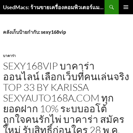
ค้นหา
UsedMacs: ร้านขายเครื่องคอมพิวเตอร์แมคมือสอง
ข้าม
เมนูหลัก
ไป
ยัง
เนื้อหา
คลังเก็บป้ายกำกับ: sexy168vip
บาคาร่า
SEXY168VIP บาคาร่า
ออนไลน์ เลือกเว็บที่คนเล่นจริง
TOP 33 BY KARISSA
SEXYAUTO168A.COM ทุก
ยอดฝาก 10% ระบบออโต้
ถูกใจคนรักไพ่ บาคาร่า สมัคร
ใหม่ รับสิทธิ์ก่อนใคร 28 พ.ค.