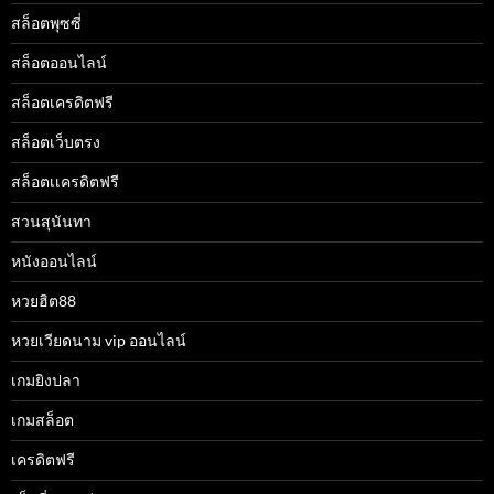
สล็อตพุซซี่
สล็อตออนไลน์
สล็อตเครดิตฟรี
สล็อตเว็บตรง
สล็อตเเครดิตฟรี
สวนสุนันทา
หนังออนไลน์
หวยฮิต88
หวยเวียดนาม vip ออนไลน์
เกมยิงปลา
เกมสล็อต
เครดิตฟรี