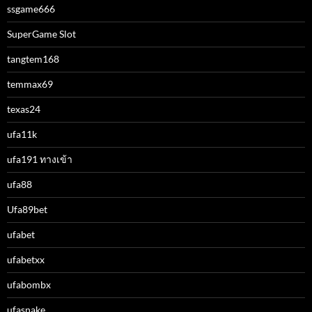
ssgame666
SuperGame Slot
tangtem168
temmax69
texas24
ufa11k
ufa191 ทางเข้า
ufa88
Ufa89bet
ufabet
ufabetxx
ufabombx
ufasnake