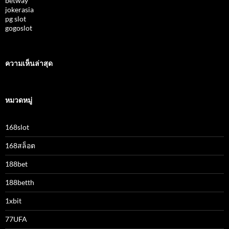
betway
jokerasia
pg slot
gogoslot
ความเห็นล่าสุด
หมวดหมู่
168slot
168สล็อต
188bet
188betth
1xbit
77UFA