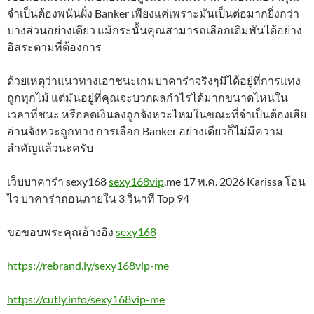
จำเป็นต้องพนันฝั่ง Banker เพียงแค่เพราะมันเป็นต่อมากยิ่งกว่า
บางส่วนอย่างเดียว แม้กระนั้นคุณสามารถเลือกเดิมพันได้อย่าง
อิสระตามที่ต้องการ
ด้วยเหตุว่าแนวทางเอาชนะเกมบาคาร่าจริงๆมิได้อยู่ที่การแทง
ถูกทุกไม้ แต่มันอยู่ที่คุณจะบวกผลกำไรได้มากขนาดไหนใน
เวลาที่ชนะ หรือลดเงินลงถูกจังหวะไหมในขณะที่จำเป็นต้องเสีย
อ่านจังหวะถูกทาง การเลือก Banker อย่างเดียวก็ไม่มีความ
สำคัญแล้วนะครับ
เว็บบาคาร่า sexy168
sexy168vip
.me 17 พ.ค. 2026 Karissa โอน
ไว บาคาร่าถอนภายใน 3 วินาที Top 94
ขอขอบพระคุณอ้างอิง
sexy168
https://rebrand.ly/sexy168vip-me
https://cutly.info/sexy168vip-me