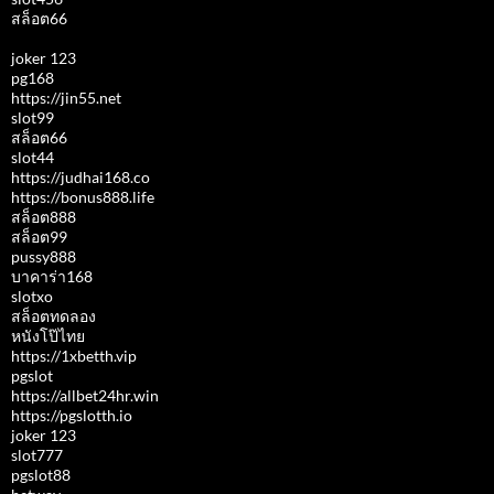
สล็อต66
joker 123
pg168
https://jin55.net
slot99
สล็อต66
slot44
https://judhai168.co
https://bonus888.life
สล็อต888
สล็อต99
pussy888
บาคาร่า168
slotxo
สล็อตทดลอง
หนังโป๊ไทย
https://1xbetth.vip
pgslot
https://allbet24hr.win
https://pgslotth.io
joker 123
slot777
pgslot88