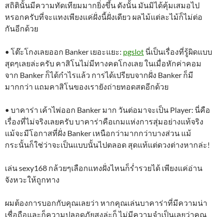
สถิตินั้นมีความทัดเทียมมากยิ่งขึ้น ดังนั้น มันมิได้คุ้มเสมอไป
หรอกครับที่จะแทงเพียงแค่ฝั่งนี้ฝั่งเดียว ผลไม้แต่ละไม้ก็ไม่ต่อ
กันอีกด้วย
• โต๊ะโกงเลยออก Banker เยอะแยะ:
pgslot
นี่เป็นเรื่องที่รู้ผิดแบบ
สุดๆเลยล่ะครับ คาสิโนไม่มีทางคดโกงเลย ในเมื่อหักค่าคอม
จาก Banker ก็ได้กำไรแล้ว การได้เปรียบจากฝั่ง Banker ก็มี
มากกว่า แถมคาสิโนของเรายังถ่ายทอดสดอีกด้วย
• บาคาร่า เค้าไพ่ออก Banker มาก วันต่อมาจะเป็น Player: นี่คือ
เรื่องที่ไม่จริงเลยครับ บาคาร่าคือเกมแห่งการสุ่มอย่างแท้จริง
แม้จะมีโอกาสที่ฝั่ง Banker เหนือกว่ามากกว่าบางส่วน แม้
กระนั้นก็ใช่ว่าจะเป็นแบบนั้นไปตลอด สุดแท้แต่ดวงต่างหากล่ะ!
เล่น sexy168 กล้วยๆเลือกแทงฝั่งไหนก็ร่ำรวยได้ เพียงแค่อ่าน
จังหวะให้ถูกทาง
ผมต้องการบอกกับคุณเลยว่า หากคุณเล่นบาคาร่าที่มีความน่า
เชื่อถือและก็ความปลอดภัยสูงล่ะก็ ไม่มีความจำเป็นเลยว่าคุณ