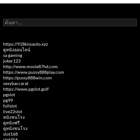
ค้นหา
สำหรับ:
https://918kissauto.xyz
ดูหนังออนไลน์
sa gaming
joker123
http://www.movie87hd.com
https://www.pussy888play.com
https://pussy888win.com
sexybaccarat
https://www.pgslot.golf
pgslot
pg99
fullslot
live22slot
หนังชนโรง
ดูหนังฟรี
ดูหนังชนโรง
slot168
slot456