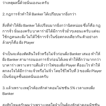
ว่าเหตุผลนี้ด้วยนั่นเองนะครับ
2. กฎการจั่วทำให้ Banker ได้เปรียบมากยิ่งกว่า
สิ่งที่ทำให้ฝั่ง Banker ได้เปรียบมากยิ่งกว่านิดหน่อย ซึ่งก็คือ กฎ
การจั่ว นั่นเองครับ บาคาร่ามิได้มีการจั่วมั่วๆเลยนะครับ แต่จะ
ใช้กฎคนละฝั่ง ไม่ได้ใช้การจั่วในข้อตกลงเดียวกัน ตัวอย่างก
ล้วยๆก็คือ ฝั่ง Player
จำเป็นจะต้องตัดสินใจจั่วหรือไม่จั่วก่อนฝั่ง Banker เสมอ ทำให้
ฝั่ง Banker สามารถมองการจั่วก่อนได้เลย ทำให้ดีกว่ามากกว่า
บาคาร่า เพราะทราบดีแล้วว่าไพ่ของฝั่ง Player คืออะไร ทำให้
ตกลงใจได้อีกว่าจะจั่วหรือไม่จั่ว โดยใช้ไพ่ใบที่ 3 ของฝั่ง Player
เป็นข้อมูลชั้นยอดนั่นเองครับ
3. แล้วเพราะเหตุไรต้องหักค่าคอมไม่ชชัน 5% เวลาแทงฝั่ง
Banker
สงสัยไหมครับผมว่าเพราะเหตุใดจำเป็นต้องหักค่าคอมมิชชัน